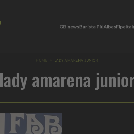
GBInews
Barista Più
Aibes
Fipe
Ita
HOME
>
LADY AMARENA JUNIOR
lady amarena junio