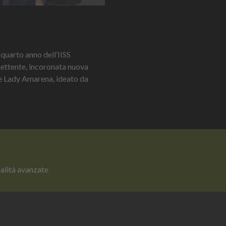
quarto anno dell’IISS
omettente, incoronata nuova
le Lady Amarena, ideato da
nalità avanzate