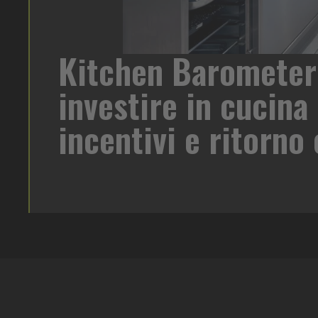
Kitchen Barometer
di birra su
investire in cucina 
oreca un
 target e
incentivi e ritorn