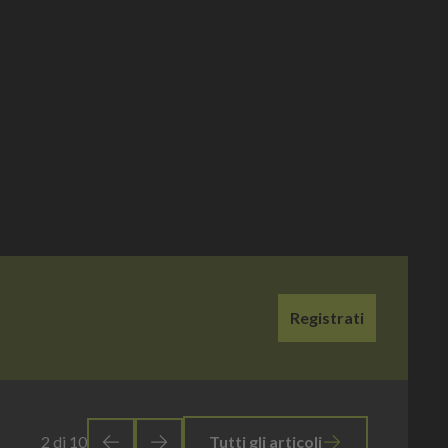
Registrati
2
di
10
Tutti gli articoli