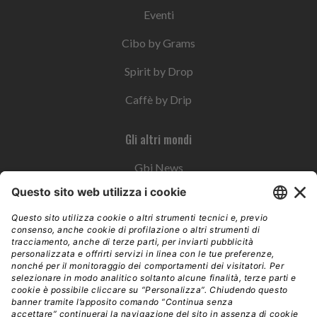
Eventi
Cibo by Grams
Spirit by Drop
Caffè by Drip
Gli altri mondi
Gbi News
Instoremag
Esplora il gruppo
Edra Edizioni
Edizioni LSWR