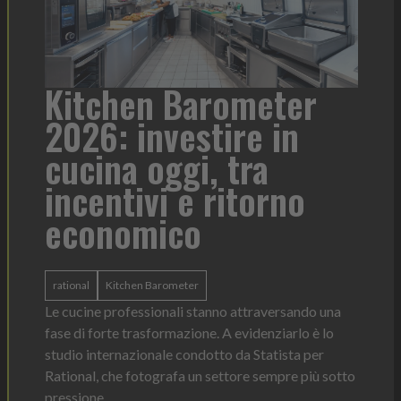
a
Kitchen Barometer
He
2026: investire in
fo
cucina oggi, tra
con
incentivi e ritorno
economico
Heinz 
 anno —
La novi
n Italia
ergonom
rational
Kitchen Barometer
e Horeca
dosagg
ati per
Le cucine professionali stanno attraversando una
Legg
fase di forte trasformazione. A evidenziarlo è lo
studio internazionale condotto da Statista per
Rational, che fotografa un settore sempre più sotto
pressione