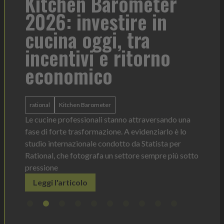
a
Kitchen Barometer
He
2026: investire in
fo
cucina oggi, tra
con
incentivi e ritorno
economico
Heinz 
 anno —
La novi
n Italia
ergonom
rational
Kitchen Barometer
e Horeca
dosagg
ati per
Le cucine professionali stanno attraversando una
Legg
fase di forte trasformazione. A evidenziarlo è lo
studio internazionale condotto da Statista per
Rational, che fotografa un settore sempre più sotto
pressione
Leggi l'articolo