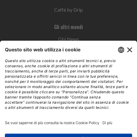
Caffè by Drip
Gli altri mondi
Gbi News
Instoremag
Esplora il gruppo
Edra Edizioni
Edizioni LSWR
LSWR Group
Edra Edizioni
La Tribuna