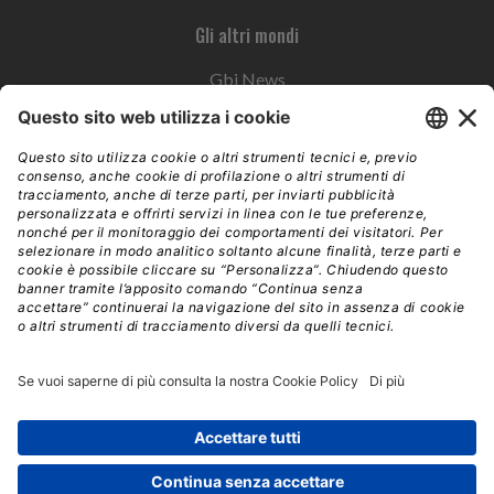
Gli altri mondi
Gbi News
Instoremag
Esplora il gruppo
Edra Edizioni
Edizioni LSWR
LSWR Group
Edra Edizioni
La Tribuna
Mixer è un prodotto del network Edra Edizioni. Direzione, amministrazione,
redazione, pubblicità | © Copyright 2026 – Tutti i diritti riservati | Partita IVA e C.F.
14392510963