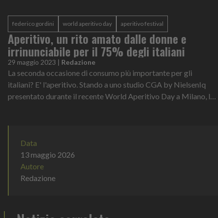
manifestazione, che l'anno scorso...
federico gordini
world aperitivo day
aperitivo festival
Aperitivo, un rito amato dalle donne e
irrinunciabile per il 75% degli italiani
29 maggio 2023
|
Redazione
La seconda occasione di consumo più importante per gli
italiani? E' l'aperitivo. Stando a uno studio CGA by NielsenIq
presentato durante il recente World Aperitivo Day a Milano, la
metà dei consumator...
Data
13 maggio 2026
Autore
Redazione