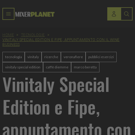
HOME
>
TECNOLOGIE
>
VINITALY SPECIAL EDITION E FIPE, APPUNTAMENTO CON IL WINE
BUSINESS
tecnologia
vinitaly
ricerche
veronafiere
pubblici esercizi
vinitaly special edition
caffè diemme
marco beretta
Vinitaly Special
Edition e Fipe,
appuntamento con