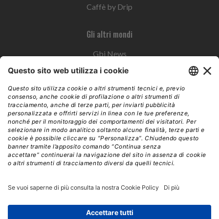
Caffè by Drip
Gli altri mondi
Gbi News
Instoremag
Esplora il gruppo
Edra Edizioni
Edizioni LSWR
LSWR Group
Edra Edizioni
La Tribuna
Mixer è un prodotto del network Edra Edizioni. Direzione, amministrazione,