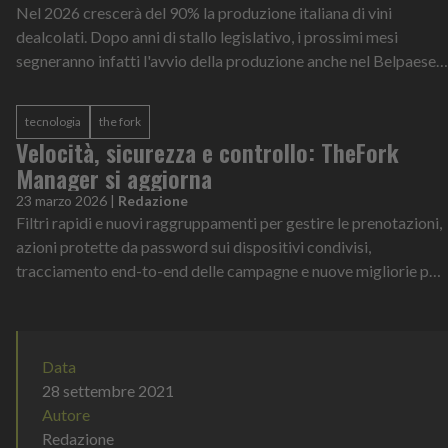
Nel 2026 crescerà del 90% la produzione italiana di vini
dealcolati. Dopo anni di stallo legislativo, i prossimi mesi
segneranno infatti l'avvio della produzione anche nel Belpaese
che, per il 91%, sa...
tecnologia
the fork
Velocità, sicurezza e controllo: TheFork
Manager si aggiorna
23 marzo 2026
|
Redazione
Filtri rapidi e nuovi raggruppamenti per gestire le prenotazioni,
azioni protette da password sui dispositivi condivisi,
tracciamento end-to-end delle campagne e nuove migliorie per
l’app mobile. Sono...
Data
28 settembre 2021
Autore
Redazione