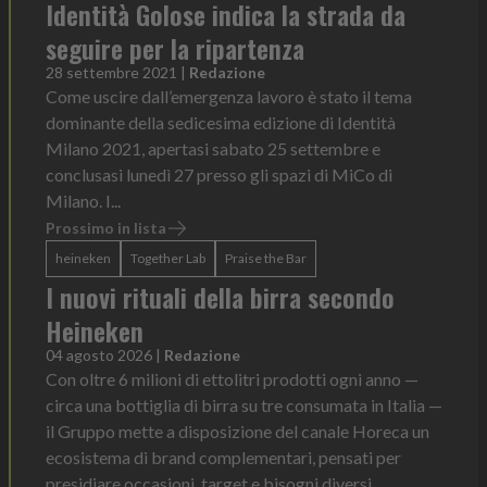
Identità Golose indica la strada da
seguire per la ripartenza
28 settembre 2021
|
Redazione
Come uscire dall’emergenza lavoro è stato il tema
dominante della sedicesima edizione di Identità
Milano 2021, apertasi sabato 25 settembre e
conclusasi lunedì 27 presso gli spazi di MiCo di
Milano. I...
Prossimo in lista
heineken
Together Lab
Praise the Bar
I nuovi rituali della birra secondo
Heineken
04 agosto 2026
|
Redazione
Con oltre 6 milioni di ettolitri prodotti ogni anno —
circa una bottiglia di birra su tre consumata in Italia —
il Gruppo mette a disposizione del canale Horeca un
ecosistema di brand complementari, pensati per
presidiare occasioni, target e bisogni diversi