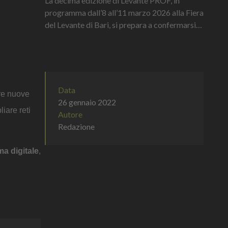
La decima edizione di Levante PROF, in
programma dall’8 all’11 marzo 2026 alla Fiera
del Levante di Bari, si prepara a confermarsi
non solo come grande vetrina espositiva del
Food & Beverage, ma anche...
Data
are nuove
26 gennaio 2022
iare reti
Autore
Redazione
ma digitale
,