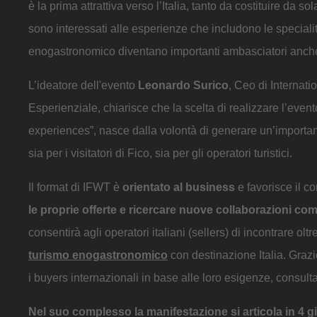
è la prima attrattiva verso l’Italia, tanto da costituire da so
sono interessati alle esperienze che includono le specialit
enogastronomico diventano importanti ambasciatori anche per
L’ideatore dell'evento
Leonardo Surico
, Ceo di Internat
Esperienziale, chiarisce che la scelta di realizzare l’event
experiences”, nasce dalla volontà di generare un’important
sia per i visitatori di Fico, sia per gli operatori turistici.
Il format di IFWT è
orientato al business
e favorisce il co
le proprie offerte e ricercare nuove collaborazioni co
consentirà agli operatori italiani (sellers) di incontrare ol
turismo enogastronomico
con destinazione Italia. Grazi
i buyers internazionali in base alle loro esigenze, consult
Nel suo complesso la manifestazione si articola in 4 g