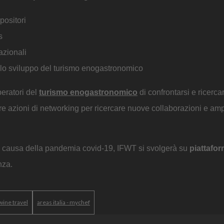
positori
s
azionali
allo sviluppo del turismo enogastronomico
peratori del
turismo enogastronomico
di confrontarsi e ricerc
re azioni di networking per ricercare nuove collaborazioni e ampl
a a causa della pandemia covid-19, IFWT si svolgerà su
piattafor
nza.
wine travel
areas italia - mychef