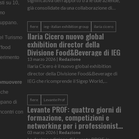
significativa del rapporto tra le due aziende,
sti su 10,
già consolidate da una collaborazione di
smo
successo nel settore del Travel Retail
iluppano.
fiere
ieg - italian exhibition group
ilaria cicero
Ilaria Cicero nuovo global
del Turismo
exhibition director della
 “food
Divisione Food&Beverage di IEG
ferimento
13 marzo 2026
|
Redazione
Ilaria Cicero è il nuovo global exhibition
director della Divisione Food&Beverage di
IEG che ricomprende il Sigep World,
omuovere
Beer&Food Attraction, BBtech Expo,
 che
Mixology Attraction e le manifestazioni
fiere
Levante Prof
cupano di
este...
Levante PROF: quattro giorni di
ncontri con
formazione, competizioni e
networking per i professionisti
del food & beverage
03 marzo 2026
|
Redazione