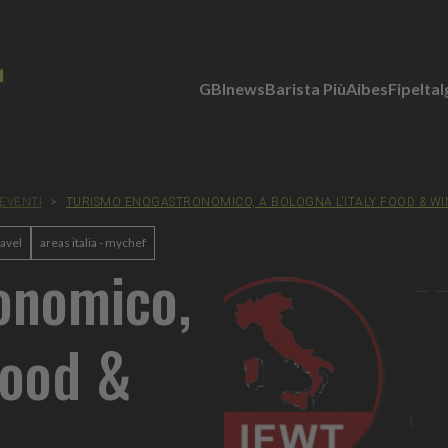
GBInews
Barista Più
Aibes
Fipe
Ita
EVENTI
>
TURISMO ENOGASTRONOMICO, A BOLOGNA L'ITALY FOOD & WI
ravel
areas italia - mychef
onomico,
Food &