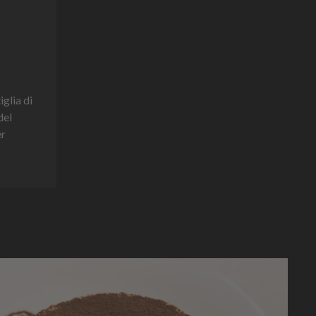
iglia di
del
er