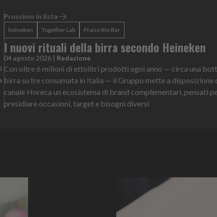
Prossimo in lista
heineken
Together Lab
Praise the Bar
I nuovi rituali della birra secondo Heineken
04 agosto 2026
|
Redazione
i
Con oltre 6 milioni di ettolitri prodotti ogni anno — circa una bott
a
birra su tre consumata in Italia — il Gruppo mette a disposizione 
canale Horeca un ecosistema di brand complementari, pensati p
presidiare occasioni, target e bisogni diversi