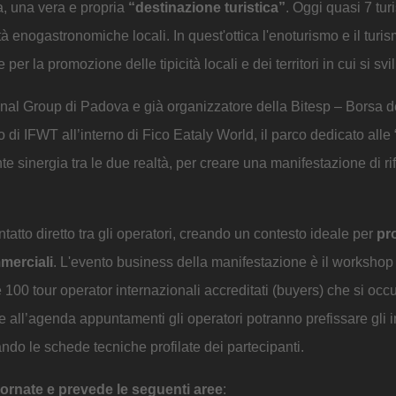
la, una vera e propria
“destinazione turistica”
. Oggi quasi 7 turi
à enogastronomiche locali. In quest'ottica l'enoturismo e il turi
 la promozione delle tipicità locali e dei territori in cui si sv
ional Group di Padova e già organizzatore della Bitesp – Borsa 
o di IFWT all’interno di Fico Eataly World, il parco dedicato alle
e sinergia tra le due realtà, per creare una manifestazione di ri
ntatto diretto tra gli operatori, creando un contesto ideale per
pr
mmerciali
. L'evento business della manifestazione è il workshop
tre 100 tour operator internazionali accreditati (buyers) che si oc
e all’agenda appuntamenti gli operatori potranno prefissare gli i
ando le schede tecniche profilate dei partecipanti.
iornate e prevede le seguenti aree
: