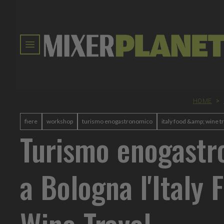
HOME
>
fiere
workshop
turismo enogastronomico
italy food &amp; wine t
Turismo enogastr
a Bologna l'Italy 
Wine Travel