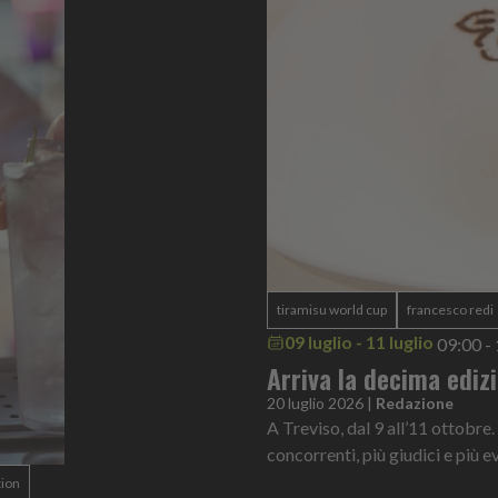
tiramisu world cup
francesco redi
09 luglio - 11 luglio
09:00 -
Arriva la decima ediz
20 luglio 2026
|
Redazione
A Treviso, dal 9 all’11 ottobre.
concorrenti, più giudici e più ev
tion