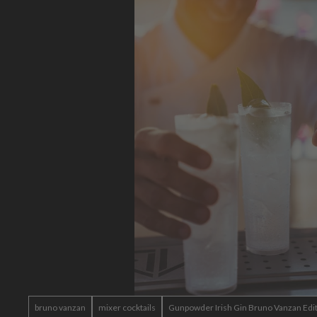
bruno vanzan
mixer cocktails
Gunpowder Irish Gin Bruno Vanzan Edi