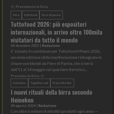
Precedente in lista
fiere
tuttofood
fiere di parma
Tuttofood 2026: più espositori
internazionali, in arrivo oltre 100mila
visitatori da tutto il mondo
04 dicembre 2025
|
Redazione
E' iniziato il countdown per Tuttofood Milano 2026,
seconda edizione della manifestazione ridisegnata in
chiave worldwide da Fiere di Parma, che si terrà
dall’11 al 14 maggio nel quartiere fieristico...
Prossimo in lista
heineken
Together Lab
Praise the Bar
I nuovi rituali della birra secondo
Heineken
04 agosto 2026
|
Redazione
Con oltre 6 milioni di ettolitri prodotti ogni anno —