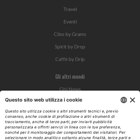
Travel
Eventi
Cibo by Grams
Spirit by Drop
Caffè by Drip
Gli altri mondi
Gbi News
Instoremag
Esplora il gruppo
Edra Edizioni