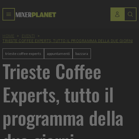
HOME
>
EVENTI
>
TRIESTE COFFEE EXPERTS, TUTTO IL PROGRAMMA DELLA DUE GIORNI
trieste coffee experts
appuntamenti
bazzara
Trieste Coffee
Experts, tutto il
programma della