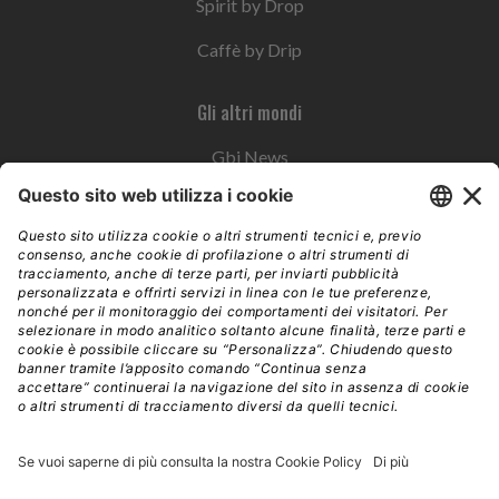
Spirit by Drop
Caffè by Drip
Gli altri mondi
Gbi News
Instoremag
Esplora il gruppo
Edra Edizioni
Edizioni LSWR
LSWR Group
Edra Edizioni
La Tribuna