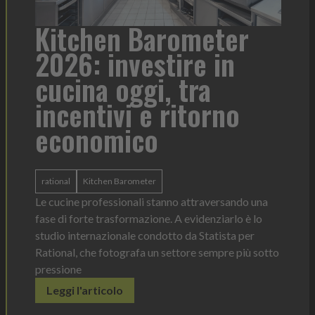
arometer
Heinz Mayonnais
stire in
formato per ogn
i, tra
contesto di servi
 ritorno
o
Heinz Mayonnaise
Heinz
La novità di quest'anno è la Chef Bottle 
ergonomica, con perfetta visibilità sul 
r
dosaggio sempre sotto controllo
stanno attraversando una
Leggi l'articolo
one. A evidenziarlo è lo
dotto da Statista per
n settore sempre più sotto