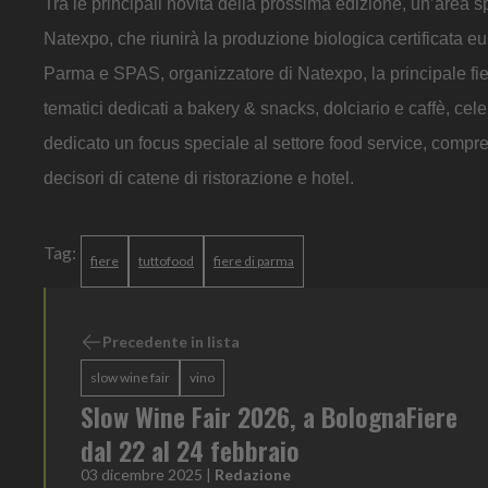
Tra le principali novità della prossima edizione, un’area s
Natexpo, che riunirà la produzione biologica certificata e
Parma e SPAS, organizzatore di Natexpo, la principale fie
tematici dedicati a bakery & snacks, dolciario e caffè, ce
dedicato un focus speciale al settore food service, compres
decisori di catene di ristorazione e hotel.
Tag:
fiere
tuttofood
fiere di parma
Precedente in lista
slow wine fair
vino
Slow Wine Fair 2026, a BolognaFiere
dal 22 al 24 febbraio
03 dicembre 2025
|
Redazione