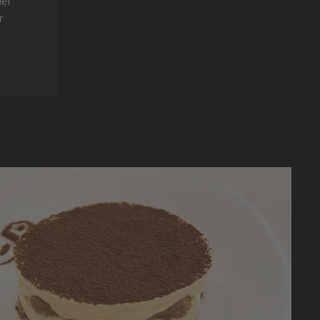
del
r