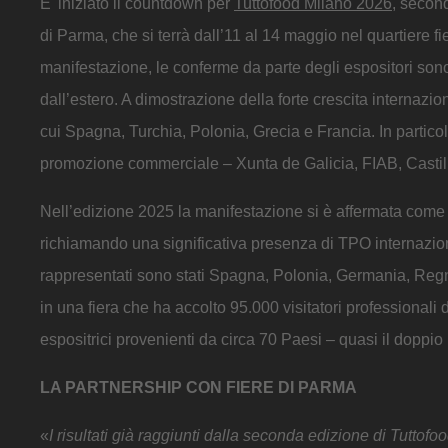
E' iniziato il countdown per
Tuttofood Milano 2026
, secon
di Parma, che si terrà dall’11 al 14 maggio nel quartiere fie
manifestazione, le conferme da parte degli espositori so
dall’estero. A dimostrazione della forte crescita internazion
cui Spagna, Turchia, Polonia, Grecia e Francia. In partico
promozione commerciale – Xunta de Galicia, FIAB, Castill
Nell’edizione 2025 la manifestazione si è affermata come 
richiamando una significativa presenza di TPO internazionali
rappresentati sono stati Spagna, Polonia, Germania, Regn
in una fiera che ha accolto 95.000 visitatori professionali
espositrici provenienti da circa 70 Paesi – quasi il doppio 
LA PARTNERSHIP CON FIERE DI PARMA
«
I risultati già raggiunti dalla seconda edizione di Tuttofo