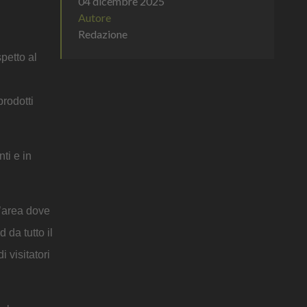
04 dicembre 2025
Autore
Redazione
spetto al
prodotti
ti e in
n’area dove
 da tutto il
i visitatori