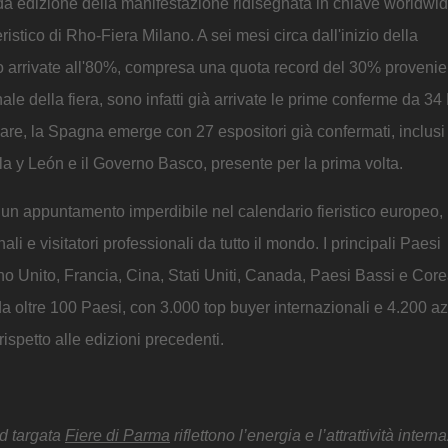
da edizione della manifestazione ridisegnata in chiave worldwid
ristico di Rho-Fiera Milano. A sei mesi circa dall'inizio della
no arrivate all'80%, compresa una quota record del 30% provenie
ale della fiera, sono infatti già arrivate le prime conferme da 34 
lare, la Spagna emerge con 27 espositori già confermati, inclusi 
a y León e il Governo Basco, presente per la prima volta.
un appuntamento imperdibile nel calendario fieristico europeo,
 e visitatori professionali da tutto il mondo. I principali Paesi
o Unito, Francia, Cina, Stati Uniti, Canada, Paesi Bassi e Core
 da oltre 100 Paesi, con 3.000 top buyer internazionali e 4.200 a
rispetto alle edizioni precedenti.
od targata
Fiere di Parma
riflettono l’energia e l’attrattività intern