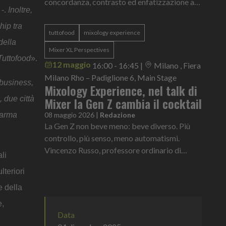
concordanza, contrasto ed enfatizzazione al
 -.
Inoltre,
mondo del caffè nel drink. Non significa
“aggiungere caffè” a un cocktail. Significa
hip tra
tuttofood
mixology experience
capire estrazioni, temperature, profili
della
aromatici, origini e come ogni variabile
Mixer XL Perspectives
Tuttofood
».
cambia il risultato nel bicchiere.
12 maggio
16:00 - 16:45
|
Milano , Fiera
Milano Rho – Padiglione 6, Main Stage
 business,
Mixology Experience, nel talk di
 due città
Mixer la Gen Z cambia il cocktail
Parma
08 maggio 2026
|
Redazione
La Gen Z non beve meno: beve diverso. Più
controllo, più senso, meno automatismi.
Vincenzo Russo, professore ordinario di
li
Psicologia dei Consumi e Neuromarketing
teriori
alla IULM e direttore del Behavior and Brain
Lab
e della
e,
Data