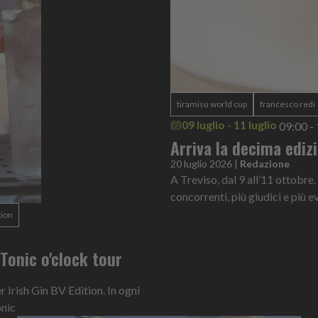
tiramisu world cup
francesco redi
09 luglio - 11 luglio
09:00 -
Arriva la decima ediz
20 luglio 2026
|
Redazione
A Treviso, dal 9 all’11 ottobre.
concorrenti, più giudici e più ev
tion
n Tonic o'clock tour
Irish Gin BV Edition. In ogni
onic