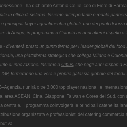
 connessione
- ha dichiarato Antonio Cellie, ceo di Fiere di Parma
ite in ottica di sistema. Insieme all’importante e rodata partners
 principali buyer agroalimentari globali, uno dei punti di forza 
re di Anuga, in programma a Colonia ad anni alterni rispetto a 
e -
diventerà presto un punto fermo per i leader globali del food
ionale, una piattaforma strategica che collega Milano e Colonia,
irito di innovazione. Insieme a
Cibus
, che negli anni dispari a 
 e IGP, formeranno una vera e propria galassia globale del food
».
Agenzia, riunirà oltre 3.000 top player nazionali e internaziona
a, area ASEAN, Cina, Giappone, Taiwan e Corea del Sud, con ul
a centrale. Il programma coinvolgerà le principali catene italian
stribuzione organizzata e professionisti del catering commercial
ibutiva.