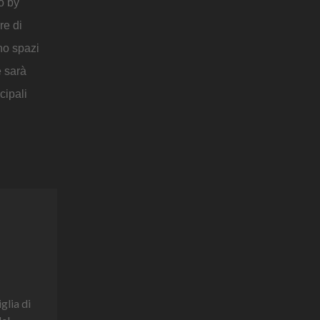
o by
re di
no spazi
e sarà
cipali
glia di