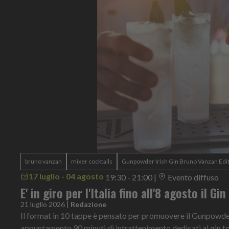
bruno vanzan
mixer cocktails
Gunpowder Irish Gin Bruno Vanzan Edi
17 luglio - 04 agosto
19:30 - 21:00
|
Evento diffuso
E' in giro per l'Italia fino all'8 agosto il Gi
21 luglio 2026
|
Redazione
Il format in 10 tappe è pensato per promuovere il Gunpowder 
appuntamento 90 minuti di intrattenimento dedicati al gin t