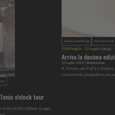
tiramisu world cup
francesco redi
09 luglio - 11 luglio
09:00 -
Arriva la decima ediz
20 luglio 2026
|
Redazione
A Treviso, dal 9 all’11 ottobre.
concorrenti, più giudici e più ev
tion
n Tonic o'clock tour
Irish Gin BV Edition. In ogni
onic