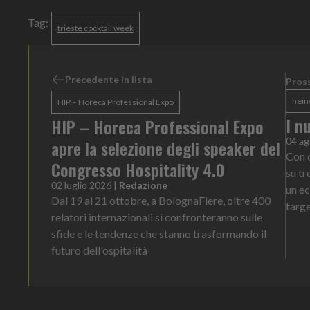
Tag:
trieste cocktail week
Precedente in lista
Pross
hein
HIP – Horeca Professional Expo
I n
HIP – Horeca Professional Expo
04 ag
apre la selezione degli speaker del
Con o
Congresso Hospitality 4.0
su tr
02 luglio 2026
|
Redazione
un ec
Dal 19 al 21 ottobre, a BolognaFiere, oltre 400
targe
relatori internazionali si confronteranno sulle
sfide e le tendenze che stanno trasformando il
futuro dell'ospitalità