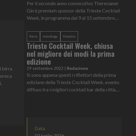
Per il secondo anno consecutivo Theresianer
Gin è premium sponsor della Trieste Cocktail
Week, in programma dal 9 al 15 settembre.
Ad animare la settimana di eventi previsti in
diverse location e cock...
fiere
mixology
Nonino
Trieste Cocktail Week, chiusa
nel migliore dei modi la prima
edizione
i birra
19 settembre 2022
|
Redazione
Si sono appena spenti i riflettori della prima
Horeca
edizione della Trieste Cocktail Week, evento
,
diffuso tra i migliori cocktail bar della città,
tra l’entusiasmo generale dei partecipanti e
l’ottima rispo...
Data
02 luglio 2026