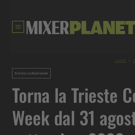
HOME
>
trieste cocktail week
Torna la Trieste C
Week dal 31 agost