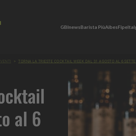
GBInews
Barista Più
Aibes
Fipe
Ita
EVENTI
>
TORNA LA TRIESTE COCKTAIL WEEK DAL 31 AGOSTO AL 6 SETT
ocktail
o al 6