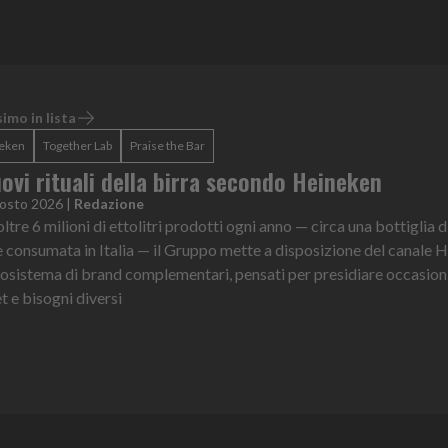
imo in lista
eken
Together Lab
Praise the Bar
uovi rituali della birra secondo Heineken
osto 2026
|
Redazione
ltre 6 milioni di ettolitri prodotti ogni anno — circa una bottiglia d
e consumata in Italia — il Gruppo mette a disposizione del canale 
osistema di brand complementari, pensati per presidiare occasioni
t e bisogni diversi