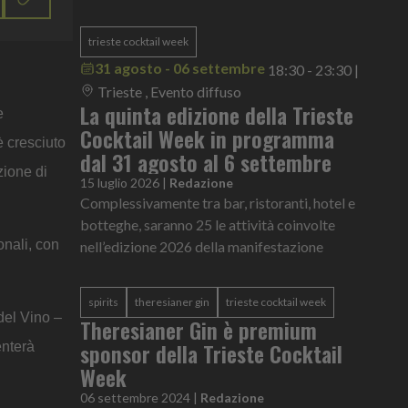
trieste cocktail week
31 agosto - 06 settembre
18:30 - 23:30
|
Trieste , Evento diffuso
La quinta edizione della Trieste
e
Cocktail Week in programma
è cresciuto
dal 31 agosto al 6 settembre
zione di
15 luglio 2026
|
Redazione
Complessivamente tra bar, ristoranti, hotel e
botteghe, saranno 25 le attività coinvolte
onali, con
nell’edizione 2026 della manifestazione
spirits
theresianer gin
trieste cocktail week
del Vino –
Theresianer Gin è premium
sponsor della Trieste Cocktail
enterà
Week
06 settembre 2024
|
Redazione