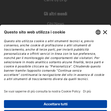
Gli altri mondi
Gbi News
Instoremag
Esplora il gruppo
Edra Edizioni
Edizioni LSWR
LSWR Group
Edra Edizioni
La Tribuna
Mixer è un prodotto del network Edra Edizioni. Direzione, amministrazione,
redazione, pubblicità | © Copyright 2026 – Tutti i diritti riservati | Partita IVA e C.F.