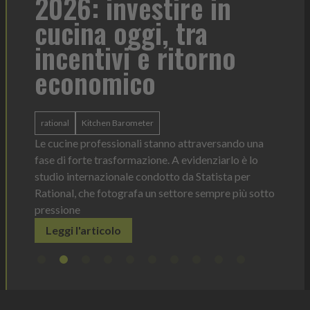
2026: investire in
fo
cucina oggi, tra
con
incentivi e ritorno
economico
Heinz 
 anno —
La novi
n Italia
ergonom
rational
Kitchen Barometer
e Horeca
dosagg
ati per
Le cucine professionali stanno attraversando una
Legg
fase di forte trasformazione. A evidenziarlo è lo
studio internazionale condotto da Statista per
Rational, che fotografa un settore sempre più sotto
pressione
Leggi l'articolo