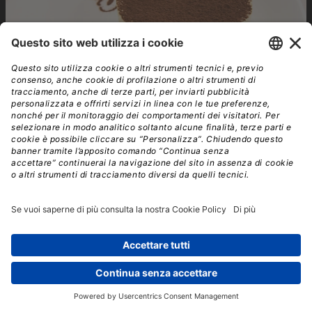
tiramisu world cup
francesco redi
09 luglio - 11 luglio
09:00 - 19:00
|
Treviso
Arriva la decima edizione della Tiramisù
World Cup
20 luglio 2026
|
Redazione
A Treviso, dal 9 all’11 ottobre. Quest’anno il tema è la “Cucina
italiana”. Ancora più concorrenti, più giudici e più eventi.