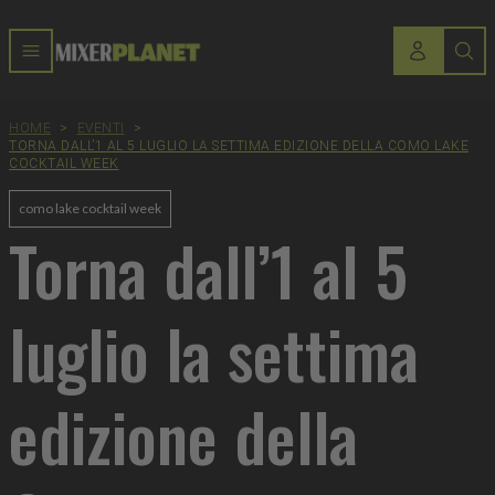
HOME
>
EVENTI
>
TORNA DALL’1 AL 5 LUGLIO LA SETTIMA EDIZIONE DELLA COMO LAKE
COCKTAIL WEEK
como lake cocktail week
Torna dall’1 al 5
luglio la settima
edizione della