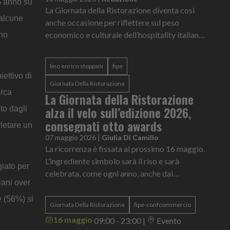
7% anno su
La Giornata della Ristorazione diventa così
 alcune
anche occasione per riflettere sul peso
economico e culturale dell’hospitality italiana
nno
dentro il mercato globale.
lino enrico stoppani
fipe
ettivo di
Giornata Della Ristorazione
erca
La Giornata della Ristorazione
alza il velo sull’edizione 2026,
to dagli
consegnati otto awards
pletare un
07 maggio 2026
|
Giulia Di Camillo
La ricorrenza è fissata al prossimo 16 maggio.
L’ingrediente simbolo sarà il riso e sarà
giato per
celebrata, come ogni anno, anche dai
iani over
ristoranti italiani all’estero.
e (56%) si
Giornata Della Ristorazione
fipe-confcommercio
16 maggio
09:00 - 23:00
|
Evento