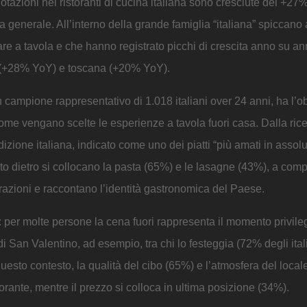
renotazioni nei ristoranti di cucina italiana sono cresciute del +2
generale. All’interno della grande famiglia “italiana” spiccano
tare a tavola e che hanno registrato picchi di crescita anno su a
a (+28% YoY) e toscana (+20% YoY).
campione rappresentativo di 1.018 italiani over 24 anni, ha l’obi
 come vengano scelte le esperienze a tavola fuori casa. Dalla ric
izione italiana, indicato come uno dei piatti “più amati in assolu
ubito dietro si collocano la pasta (65%) e le lasagne (43%), a com
erazioni e raccontano l’identità gastronomica del Paese.
à: per molte persone la cena fuori rappresenta il momento privile
i San Valentino, ad esempio, tra chi lo festeggia (72% degli ital
questo contesto, la qualità del cibo (65%) e l’atmosfera del local
torante, mentre il prezzo si colloca in ultima posizione (34%).