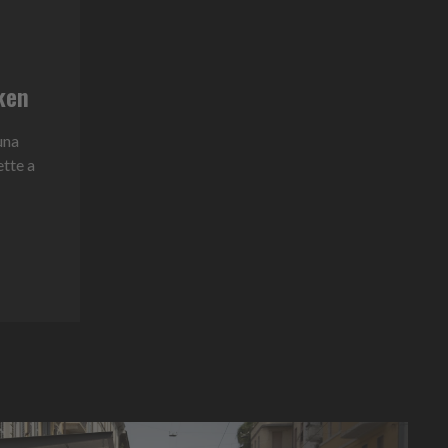
eken
una
ette a