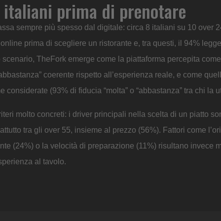
italiani prima di prenotare
assa sempre più spesso dal digitale: circa 8 italiani su 10 over 
nline prima di scegliere un ristorante e, tra questi, il 94% legge
sto scenario, TheFork emerge come la piattaforma percepita come
 “abbastanza” coerente rispetto all’esperienza reale, e come quel
orme considerate (93% di fiducia “molta” o “abbastanza” tra chi la ut
eri molto concreti: i driver principali nella scelta di un piatto so
ttutto tra gli over 55, insieme al prezzo (56%). Fattori come l’or
ante (24%) o la velocità di preparazione (11%) risultano invece
sperienza al tavolo.