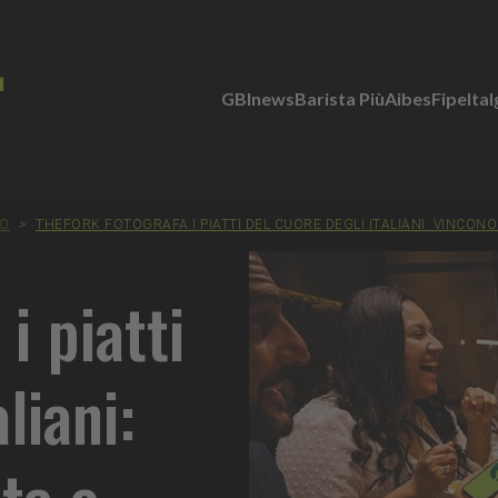
GBInews
Barista Più
Aibes
Fipe
Ita
TO
>
THEFORK FOTOGRAFA I PIATTI DEL CUORE DEGLI ITALIANI: VINCONO
i piatti
liani:
ta e