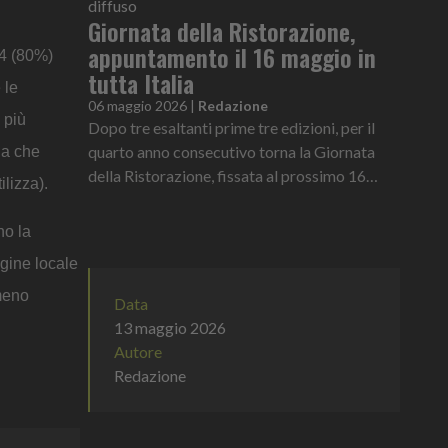
diffuso
Giornata della Ristorazione,
appuntamento il 16 maggio in
24 (80%)
tutta Italia
 le
06 maggio 2026
|
Redazione
 più
Dopo tre esaltanti prime tre edizioni, per il
quarto anno consecutivo torna la Giornata
la che
della Ristorazione, fissata al prossimo 16
ilizza).
maggio, ideata e promossa da Fipe-
Confcommercio
no la
igine locale
 meno
Data
13 maggio 2026
Autore
Redazione