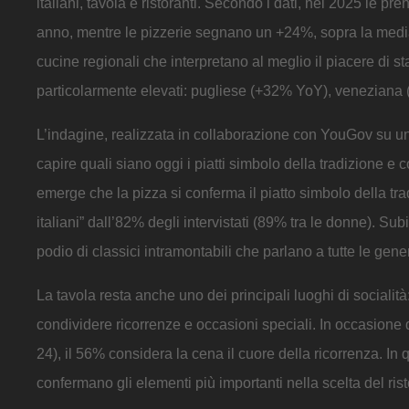
italiani, tavola e ristoranti. Secondo i dati, nel 2025 le p
anno, mentre le pizzerie segnano un +24%, sopra la media 
cucine regionali che interpretano al meglio il piacere di s
particolarmente elevati: pugliese (+32% YoY), venezian
L’indagine, realizzata in collaborazione con YouGov su un 
capire quali siano oggi i piatti simbolo della tradizione e
emerge che la pizza si conferma il piatto simbolo della trad
italiani” dall’82% degli intervistati (89% tra le donne). S
podio di classici intramontabili che parlano a tutte le gen
La tavola resta anche uno dei principali luoghi di socialit
condividere ricorrenze e occasioni speciali. In occasione d
24), il 56% considera la cena il cuore della ricorrenza. In 
confermano gli elementi più importanti nella scelta del ris