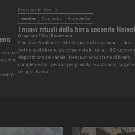
Prossimo in lista
heineken
Together Lab
Praise the Bar
I nuovi rituali della birra secondo Hein
04 agosto 2026
|
Redazione
meno
Con oltre 6 milioni di ettolitri prodotti ogni anno — circa 
bottiglia di birra su tre consumata in Italia — il Gruppo m
icerca di
disposizione del canale Horeca un ecosistema di brand
ressione
complementari, pensati per presidiare occasioni, target e
bisogni diversi
i entry-