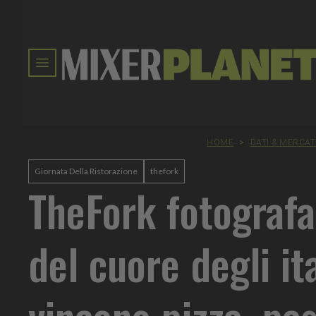
HOME
>
DATI & MERCA
Giornata Della Ristorazione
thefork
TheFork fotografa 
del cuore degli ita
vincono pizza, pas