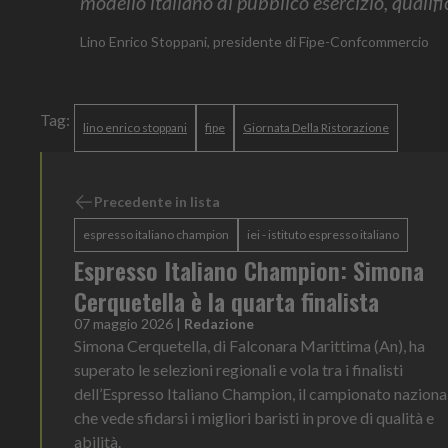
modello italiano di pubblico esercizio, qualific
Lino Enrico Stoppani, presidente di Fipe-Confcommercio
Tag:
lino enrico stoppani
fipe
Giornata Della Ristorazione
Precedente in lista
espresso italiano champion
iei - istituto espresso italiano
Espresso Italiano Champion: Simona
Cerquetella è la quarta finalista
07 maggio 2026
|
Redazione
Simona Cerquetella, di Falconara Marittima (An), ha
superato le selezioni regionali e vola tra i finalisti
dell’Espresso Italiano Champion, il campionato naziona
che vede sfidarsi i migliori baristi in prove di qualità e
abilità.