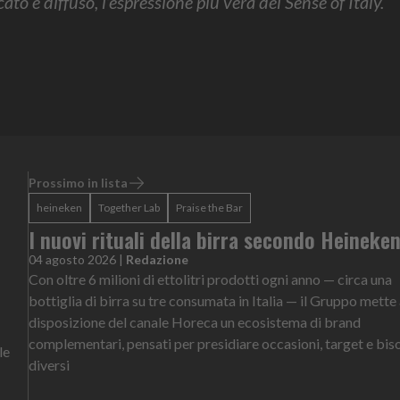
ato e diffuso, l’espressione più vera del Sense of Italy.
Prossimo in lista
heineken
Together Lab
Praise the Bar
I nuovi rituali della birra secondo Heineke
04 agosto 2026
|
Redazione
Con oltre 6 milioni di ettolitri prodotti ogni anno — circa una
bottiglia di birra su tre consumata in Italia — il Gruppo mette
disposizione del canale Horeca un ecosistema di brand
complementari, pensati per presidiare occasioni, target e bis
le
diversi