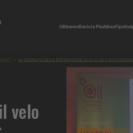
GBInews
Barista Più
Aibes
Fipe
Ita
ORANTI
>
LA GIORNATA DELLA RISTORAZIONE ALZA IL VELO SULL’EDIZIO
il velo
,