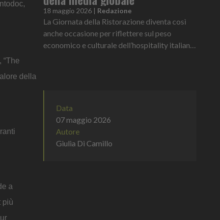
entodoc,
18 maggio 2026
|
Redazione
La Giornata della Ristorazione diventa così
anche occasione per riflettere sul peso
economico e culturale dell’hospitality italiana
dentro il mercato globale.
, “The
valore della
Data
07 maggio 2026
Autore
ranti
Giulia Di Camillo
de a
t più
pur