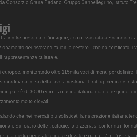
 da Consorzio Grana Padano, Gruppo Sanpellegrino, Istituto Tr
igi
 ha inoltre presentato l’indagine, commissionata a Sociometrica
namento dei ristoranti italiani all’estero”, che ha certificato il 
di rappresentanza culturale.
li europee, monitorando oltre 115mila voci di menu per definire il
straordinaria forza della tavola nostrana. Il rating medio dei risto
principale è di 30,30 euro. La cucina italiana mantiene quindi un
ezzamento molto elevati.
alando che nei mercati più sofisticati la ristorazione italiana ten
onali. Sul piano delle tipologie, la pizzeria si conferma il forma
re alla media generale e indice di valore pari a 12,5. L’osteria, 