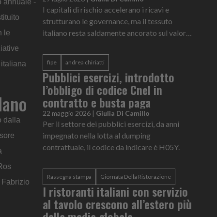
o annuale -
I capitali di rischio accelerano i ricavi e
ituito
strutturano le governance, ma il tessuto
italiano resta saldamente ancorato sul valore
 le
umano. I dati del report Fipe-Aifi.
iative
fipe
andrea chiriatti
italiana
Pubblici esercizi, introdotto
l’obbligo di codice Cnel in
lano
contratto e busta paga
22 maggio 2026
|
Giulia Di Camillo
 dalla
Per il settore dei pubblici esercizi, da anni
impegnato nella lotta al dumping
ssore
contrattuale, il codice da indicare è H05Y.
a
 Ros
Rassegna stampa
Giornata Della Ristorazione
 Fabrizio
I ristoranti italiani con servizio
al tavolo crescono all’estero più
della media globale