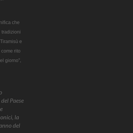
nifica che
 tradizioni
 Tiramisù e
o come rito
el giorno”,
o
e del Paese
Ne
onici, la
 fanno del