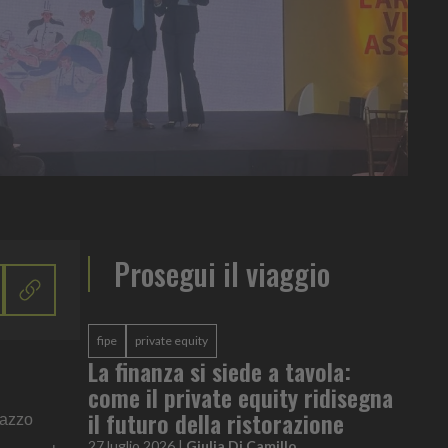
Prosegui il viaggio
fipe
private equity
La finanza si siede a tavola:
come il private equity ridisegna
il futuro della ristorazione
lazzo
27 luglio 2026
|
Giulia Di Camillo