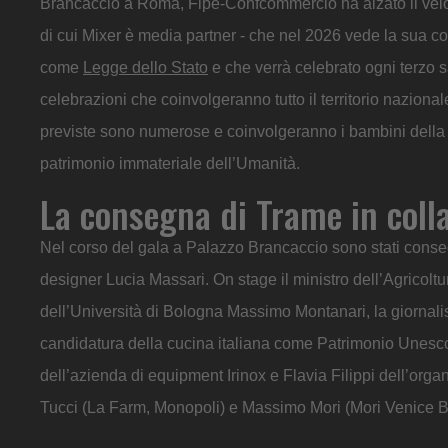
Brancaccio a Roma, Fipe-Confcommercio ha alzato il velo 
di cui Mixer è media partner - che nel 2026 vede la sua co
come
Legge dello Stato
e che verrà celebrato ogni terzo s
celebrazioni che coinvolgeranno tutto il territorio nazionale
previste sono numerose e coinvolgeranno i bambini della sc
patrimonio immateriale dell’Umanità.
La consegna di Trame in colla
Nel corso del gala a Palazzo Brancaccio sono stati consegn
designer Lucia Massari. On stage il ministro dell’Agricolt
dell’Università di Bologna Massimo Montanari, la giornal
candidatura della cucina italiana come Patrimonio Unesc
dell’azienda di equipment Irinox e Flavia Filippi dell’orga
Tucci (La Farm, Monopoli) e Massimo Mori (Mori Venice Ba