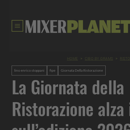
HOME
>
CIBO BY GRAMS
>
RIST
lino enrico stoppani
fipe
Giornata Della Ristorazione
La Giornata della
Ristorazione alza 
sull’edizione 2026