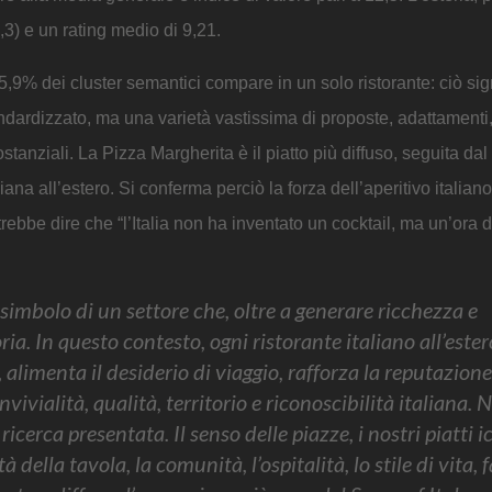
3) e un rating medio di 9,21.
5,9% dei cluster semantici compare in un solo ristorante: ciò sig
ndardizzato, ma una varietà vastissima di proposte, adattamenti,
tanziali. La Pizza Margherita è il piatto più diffuso, seguita dal
iana all’estero. Si conferma perciò la forza dell’aperitivo italian
bbe dire che “l’Italia non ha inventato un cocktail, ma un’ora d
 simbolo di un settore che, oltre a generare ricchezza e
a. In questo contesto, ogni ristorante italiano all’ester
 alimenta il desiderio di viaggio, rafforza la reputazion
vivialità, qualità, territorio e riconoscibilità italiana. 
erca presentata. Il senso delle piazze, i nostri piatti ic
à della tavola, la comunità, l’ospitalità, lo stile di vita,