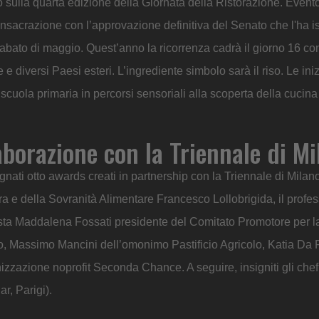
sulla quarta edizione della Giornata della Ristorazione. Event
nsacrazione con l’approvazione definitiva del Senato che l'ha ist
abato di maggio. Quest’anno la ricorrenza cadrà il giorno 16 con
 e diversi Paesi esteri. L’ingrediente simbolo sarà il riso. Le iniz
uola primaria in percorsi sensoriali alla scoperta della cucina 
borazione con la Triennale di Mi
ati otto awards creati in partnership con la Triennale di Milano
ura e della Sovranità Alimentare
Francesco Lollobrigida, il profe
ista Maddalena Fossati presidente del Comitato Promotore per l
o, Massimo Mancini dell’omonimo Pastificio Agricolo, Katia Da
nizzazione noprofit Seconda Chance. A seguire, insigniti gli chef
r, Parigi).