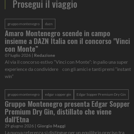
Prosegui il viaggio
gruppo montenegro
dazn
Amaro Montenegro scende in campo
insieme a DAZN Italia con il concorso "Vinci
con Monte”
07 luglio 2026
|
Redazione
Al via il concorso estivo “Vinci con Monte”: in palio una super
experience da condividere con gli amici e tanti premi “instant
win”
gruppo montenegro
edgar sopper gin
Edgar Sopper Premium Dry Gin
Gruppo Montenegro presenta Edgar Sopper
Premium Dry Gin, distillato che viene
dall'Etna
29 giugno 2026
|
Giorgio Maggi
La nuova referenza si distingue per un equilibrio preciso tra