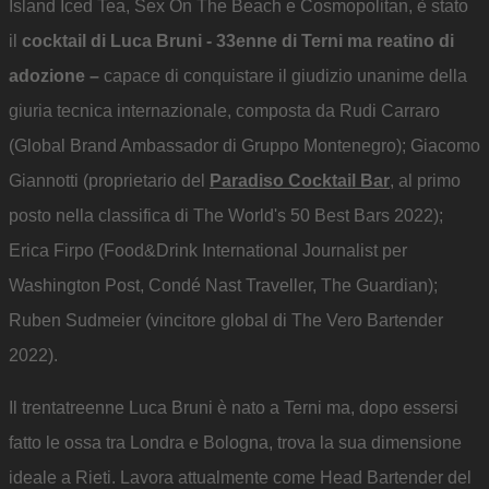
Island Iced Tea, Sex On The Beach e Cosmopolitan, è stato
il
cocktail di Luca Bruni - 33enne di Terni ma reatino di
adozione –
capace di conquistare il giudizio unanime della
giuria tecnica internazionale, composta da Rudi Carraro
(Global Brand Ambassador di Gruppo Montenegro); Giacomo
Giannotti (proprietario del
Paradiso Cocktail Bar
, al primo
posto nella classifica di The World's 50 Best Bars 2022);
Erica Firpo (Food&Drink International Journalist per
Washington Post, Condé Nast Traveller, The Guardian);
Ruben Sudmeier (vincitore global di The Vero Bartender
2022).
Il trentatreenne Luca Bruni è nato a Terni ma, dopo essersi
fatto le ossa tra Londra e Bologna, trova la sua dimensione
ideale a Rieti. Lavora attualmente come Head Bartender del