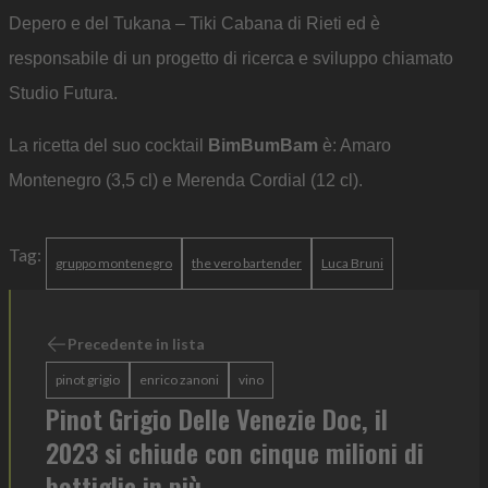
Depero e del Tukana – Tiki Cabana di Rieti ed è
responsabile di un progetto di ricerca e sviluppo chiamato
Studio Futura.
La ricetta del suo cocktail
BimBumBam
è: Amaro
Montenegro (3,5 cl) e Merenda Cordial (12 cl).
Tag:
gruppo montenegro
the vero bartender
Luca Bruni
Precedente in lista
pinot grigio
enrico zanoni
vino
Pinot Grigio Delle Venezie Doc, il
2023 si chiude con cinque milioni di
bottiglie in più