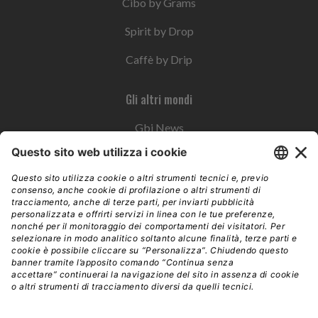
Cibo by Grams
Spirit by Drop
Caffè by Drip
Gli altri mondi
Gbi News
Instoremag
Esplora il gruppo
Edra Edizioni
Edizioni LSWR
LSWR Group
Edra Edizioni