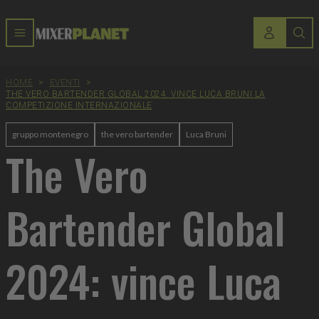
HOME
>
EVENTI
>
THE VERO BARTENDER GLOBAL 2024: VINCE LUCA BRUNI LA
COMPETIZIONE INTERNAZIONALE
gruppo montenegro
the vero bartender
Luca Bruni
The Vero
Bartender Global
2024: vince Luca