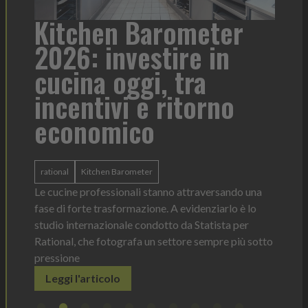
a
Kitchen Barometer
He
2026: investire in
fo
cucina oggi, tra
con
incentivi e ritorno
economico
Heinz 
 anno —
La novi
n Italia
ergonom
rational
Kitchen Barometer
e Horeca
dosagg
ati per
Le cucine professionali stanno attraversando una
Legg
fase di forte trasformazione. A evidenziarlo è lo
studio internazionale condotto da Statista per
Rational, che fotografa un settore sempre più sotto
pressione
Leggi l'articolo