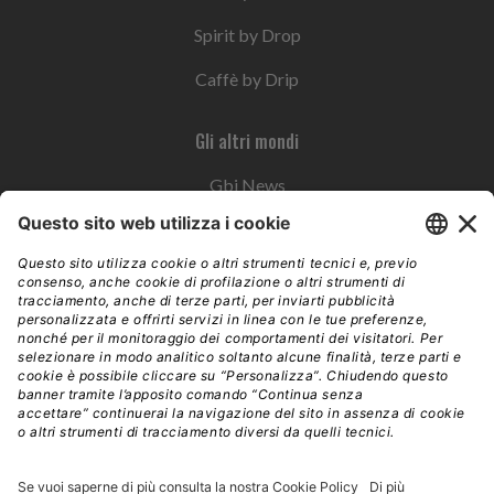
Spirit by Drop
Caffè by Drip
Gli altri mondi
Gbi News
Instoremag
Esplora il gruppo
Edra Edizioni
Edizioni LSWR
LSWR Group
Edra Edizioni