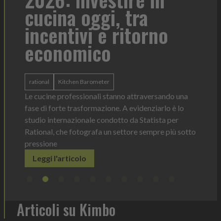
tra
contesto di servizi
itorno
Heinz Mayonnaise
Heinz
La novità di quest'anno è la Chef Bottle 1L:
ergonomica, con perfetta visibilità sul conten
dosaggio sempre sotto controllo
 attraversando una
Leggi l'articolo
evidenziarlo è lo
da Statista per
ore sempre più sotto
Articoli su Kimbo