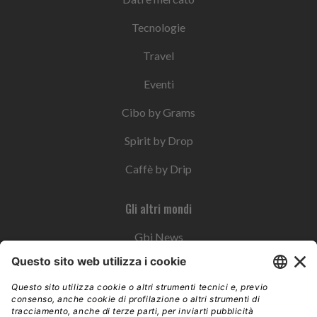
Tecnologie
Travel
Eventi
Cibo by Grams
Spirit by Drop
Caffè by Drip
Gli altri mondi
Gbi News
Instoremag
Esplora il gruppo