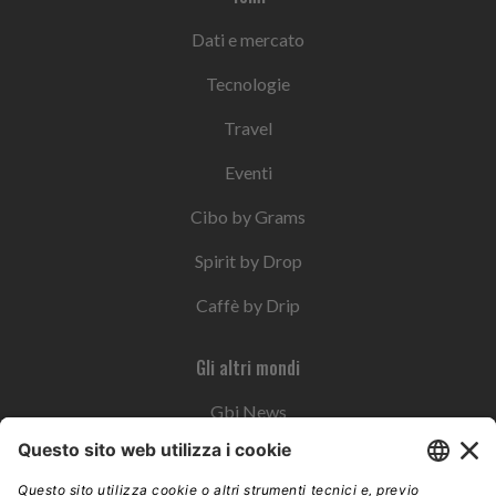
Dati e mercato
Tecnologie
Travel
Eventi
Cibo by Grams
Spirit by Drop
Caffè by Drip
Gli altri mondi
Gbi News
Instoremag