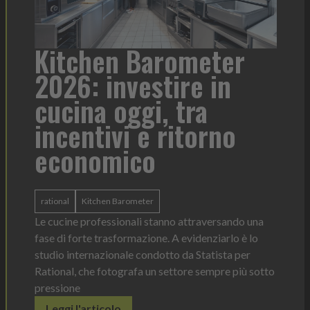
arometer
Heinz Mayonnais
stire in
formato per ogn
i, tra
contesto di servi
 ritorno
o
Heinz Mayonnaise
Heinz
La novità di quest'anno è la Chef Bottle 
ergonomica, con perfetta visibilità sul 
r
dosaggio sempre sotto controllo
stanno attraversando una
Leggi l'articolo
one. A evidenziarlo è lo
dotto da Statista per
n settore sempre più sotto