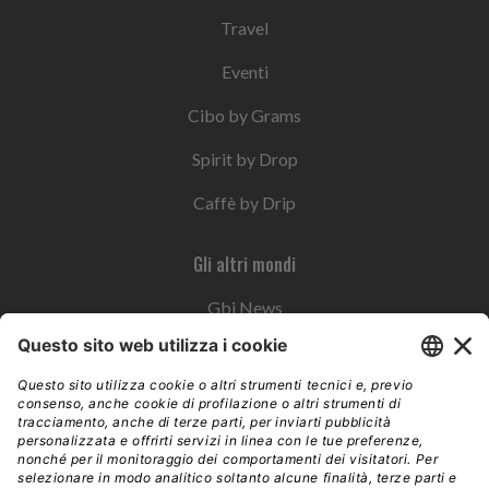
Travel
Eventi
Cibo by Grams
Spirit by Drop
Caffè by Drip
Gli altri mondi
Gbi News
Instoremag
Esplora il gruppo
Edra Edizioni