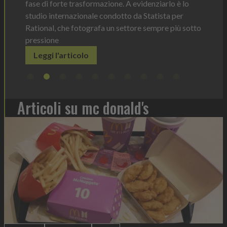
Il disp
è lo
prodott
er
elimina
ù sotto
Legg
Articoli su mc donald's