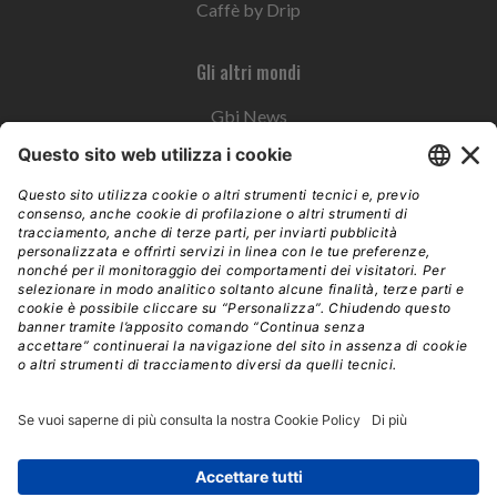
Caffè by Drip
Gli altri mondi
Gbi News
Instoremag
Esplora il gruppo
Edra Edizioni
Edizioni LSWR
LSWR Group
Edra Edizioni
La Tribuna
Mixer è un prodotto del network Edra Edizioni. Direzione, amministrazione,