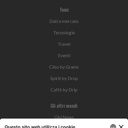
Temi
Dati e mercato
Tecnologie
Travel
Eventi
Cibo by Grams
Spirit by Drop
Caffè by Drip
Gli altri mondi
Gbi News