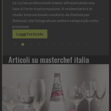
tork
do una
Leggi l'articolo
Il dis
 è lo
prodo
 per
elimin
più sotto
Leg
Articoli su masterchef italia