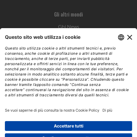
Gli altri mondi
Gbi News
Instoremag
Esplora il gruppo
Edra Edizioni
Edizioni LSWR
LSWR Group
Edra Edizioni
La Tribuna
Mixer è un prodotto del network Edra Edizioni. Direzione, amministrazione,
redazione, pubblicità | © Copyright 2026 – Tutti i diritti riservati | Partita IVA e C.F.