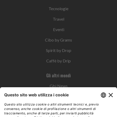
Tecnologie
Travel
Eventi
Cibo by Grams
Spirit by Drop
Caffè by Drip
Gli altri mondi
Gbi News
Instoremag
Esplora il gruppo