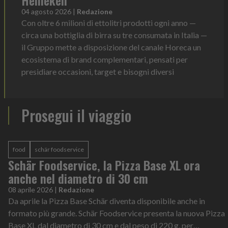
Heineken
04 agosto 2026
|
Redazione
Con oltre 6 milioni di ettolitri prodotti ogni anno —
circa una bottiglia di birra su tre consumata in Italia —
il Gruppo mette a disposizione del canale Horeca un
ecosistema di brand complementari, pensati per
presidiare occasioni, target e bisogni diversi
Prosegui il viaggio
food
schär foodservice
Schär Foodservice, la Pizza Base XL ora
anche nel diametro di 30 cm
08 aprile 2026
|
Redazione
Da aprile la Pizza Base Schär diventa disponibile anche in
formato più grande. Schär Foodservice presenta la nuova Pizza
Base XL dal diametro di 30 cm e dal peso di 220 g, per