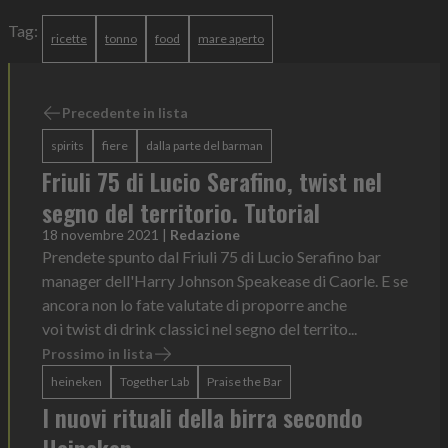
Tag:
ricette
tonno
food
mare aperto
Precedente in lista
spirits
fiere
dalla parte del barman
Friuli 75 di Lucio Serafino, twist nel
segno del territorio. Tutorial
18 novembre 2021
|
Redazione
Prendete spunto dal Friuli 75 di Lucio Serafino bar
manager dell'Harry Johnson Speakease di Caorle. E se
ancora non lo fate valutate di proporre anche
voi twist di drink classici nel segno del territo...
Prossimo in lista
heineken
Together Lab
Praise the Bar
I nuovi rituali della birra secondo