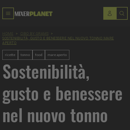
HOME
>
CIBO BY GRAMS
>
SOSTENIBILITÀ, GUSTO E BENESSERE NEL NUOVO TONNO MARE
APERTO
ricette
tonno
food
mare aperto
Sostenibilità,
gusto e benessere
nel nuovo tonno