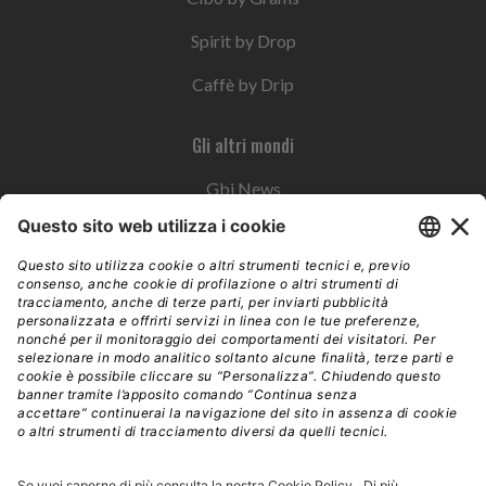
Spirit by Drop
Caffè by Drip
Gli altri mondi
Gbi News
Instoremag
Esplora il gruppo
Edra Edizioni
Edizioni LSWR
LSWR Group
Edra Edizioni