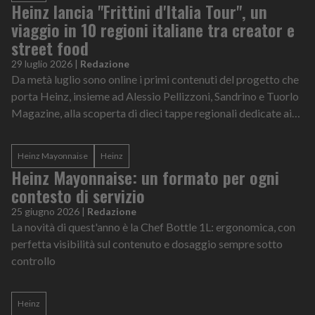
Heinz lancia "Frittini d'Italia Tour", un
viaggio in 10 regioni italiane tra creator e
street food
29 luglio 2026
|
Redazione
Da metà luglio sono online i primi contenuti del progetto che
porta Heinz, insieme ad Alessio Pellizzoni, Sandrino e Tuorlo
Magazine, alla scoperta di dieci tappe regionali dedicate ai
fritti italiani e ai loro possibili pairing con le salse del brand
Heinz Mayonnaise
Heinz
Heinz Mayonnaise: un formato per ogni
contesto di servizio
25 giugno 2026
|
Redazione
La novità di quest'anno è la Chef Bottle 1L: ergonomica, con
perfetta visibilità sul contenuto e dosaggio sempre sotto
controllo
Heinz