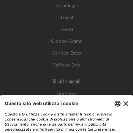
Tecnologie
Travel
Eventi
Cibo by Grams
Spirit by Drop
Caffè by Drip
Gli altri mondi
Gbi News
Instoremag
Esplora il gruppo