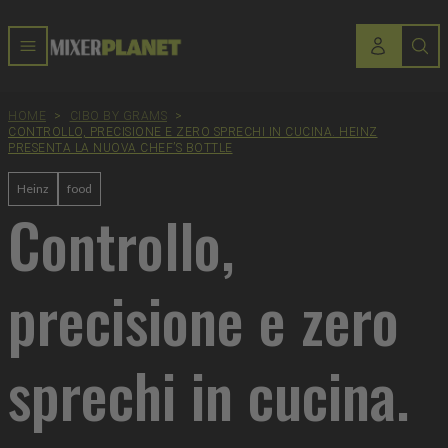
HOME
>
CIBO BY GRAMS
>
CONTROLLO, PRECISIONE E ZERO SPRECHI IN CUCINA. HEINZ
PRESENTA LA NUOVA CHEF’S BOTTLE
Heinz
food
Controllo,
precisione e zero
sprechi in cucina.