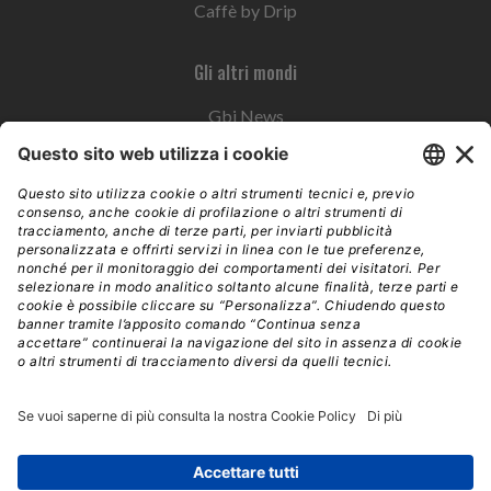
Caffè by Drip
Gli altri mondi
Gbi News
Instoremag
Esplora il gruppo
Edra Edizioni
Edizioni LSWR
LSWR Group
Edra Edizioni
La Tribuna
Mixer è un prodotto del network Edra Edizioni. Direzione, amministrazione,