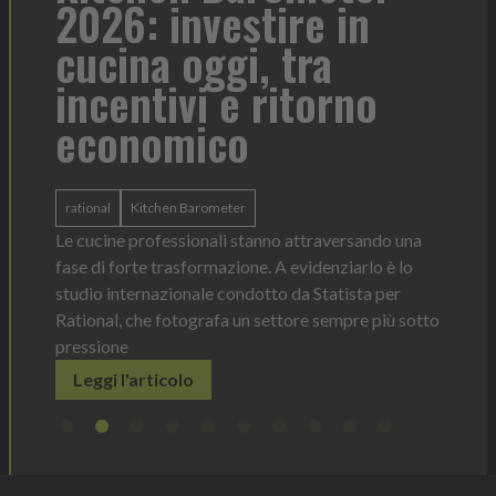
2026: investire in
fo
cucina oggi, tra
con
incentivi e ritorno
economico
Heinz 
 anno —
La novi
n Italia
ergonom
rational
Kitchen Barometer
e Horeca
dosagg
ati per
Le cucine professionali stanno attraversando una
Legg
fase di forte trasformazione. A evidenziarlo è lo
studio internazionale condotto da Statista per
Rational, che fotografa un settore sempre più sotto
pressione
Leggi l'articolo