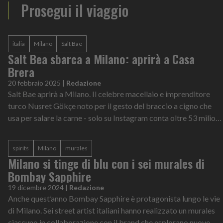
Prosegui il viaggio
italia
Milano
Salt Bae
Salt Bea sbarca a Milano: aprirà a Casa
Brera
20 febbraio 2025
|
Redazione
Salt Bae aprirà a Milano. Il celebre macellaio e imprenditore
turco Nusret Gökçe noto per il gesto del braccio a cigno che
usa per salare la carne - solo su Instagram conta oltre 53 milioni
di followe...
spirits
Milano
murales
Milano si tinge di blu con i sei murales di
Bombay Sapphire
19 dicembre 2024
|
Redazione
Anche quest’anno Bombay Sapphire è protagonista lungo le vie
di Milano. Sei street artist italiani hanno realizzato un murales
ciascuno in collaborazione con il brand che esplorano nuove