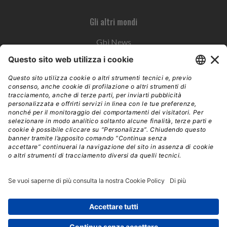
Gli altri mondi
Gbi News
Instoremag
Esplora il gruppo
Edra Edizioni
Edizioni LSWR
LSWR Group
Edra Edizioni
La Tribuna
Mixer è un prodotto del network Edra Edizioni. Direzione, amministrazione,
redazione, pubblicità | © Copyright 2026 – Tutti i diritti riservati | Partita IVA e C.F.