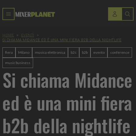
HOME
>
EVENTI
>
SI CHIAMA MIDANCE ED È UNA MINI FIERA B2B DELLA NIGHTLIFE
fiera
Milano
musica elettronica
b2c
b2b
evento
conference
music business
Si chiama Midance
ed è una mini fiera
b2b della nightlife