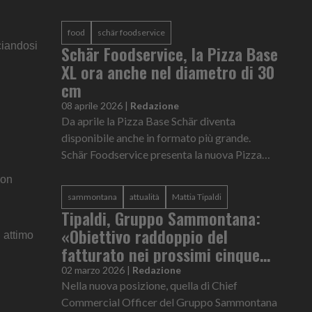
milioni di chilogrammi di dessert
food
schär foodservice
ciandosi
Schär Foodservice, la Pizza Base
XL ora anche nel diametro di 30
cm
08 aprile 2026
|
Redazione
Da aprile la Pizza Base Schär diventa
disponibile anche in formato più grande.
Schär Foodservice presenta la nuova Pizza
Base XL dal diametro di 30 cm e dal peso di
con
220 g, per avvicinarsi ancora di pi...
sammontana
attualità
Mattia Tipaldi
Tipaldi, Gruppo Sammontana:
«Obiettivo raddoppio del
 attimo
fatturato nei prossimi cinque
anni»
02 marzo 2026
|
Redazione
Nella nuova posizione, quella di Chief
Commercial Officer del Gruppo Sammontana