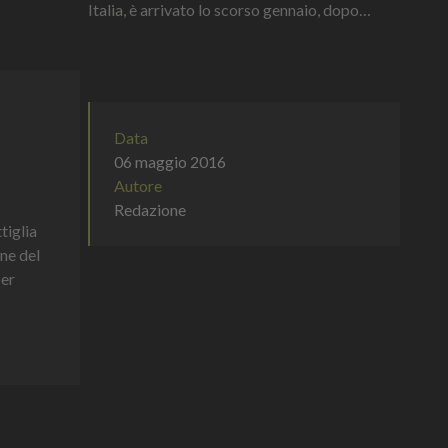
Italia, è arrivato lo scorso gennaio, dopo
essere stato Chief Commercial Officer Estero
per Sammontana Italia e, prima a...
Data
06 maggio 2016
Autore
Redazione
tiglia
one del
per