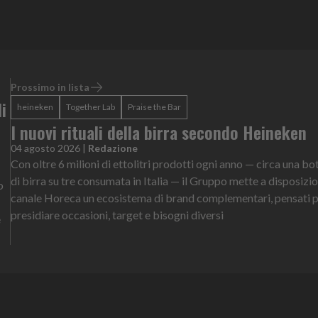
Prossimo in lista
i
heineken
Together Lab
Praise the Bar
I nuovi rituali della birra secondo Heineken
04 agosto 2026
|
Redazione
Con oltre 6 milioni di ettolitri prodotti ogni anno — circa una bot
di birra su tre consumata in Italia — il Gruppo mette a disposizi
o
canale Horeca un ecosistema di brand complementari, pensati 
presidiare occasioni, target e bisogni diversi
e