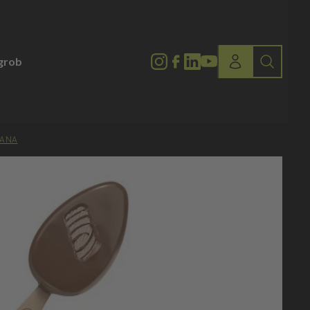
lgrob
TANA