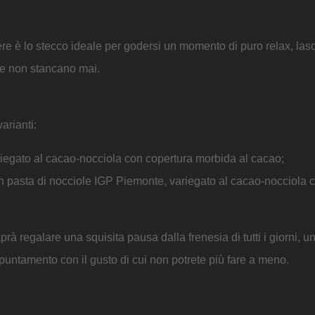
re è lo stecco ideale per godersi un momento di puro relax, las
he non stancano mai.
arianti:
egato al cacao-nocciola con copertura morbida al cacao;
 pasta di nocciole IGP Piemonte, variegato al cacao-nocciola 
 regalare una squisita pausa dalla frenesia di tutti i giorni, un
ppuntamento con il gusto di cui non potrete più fare a meno.