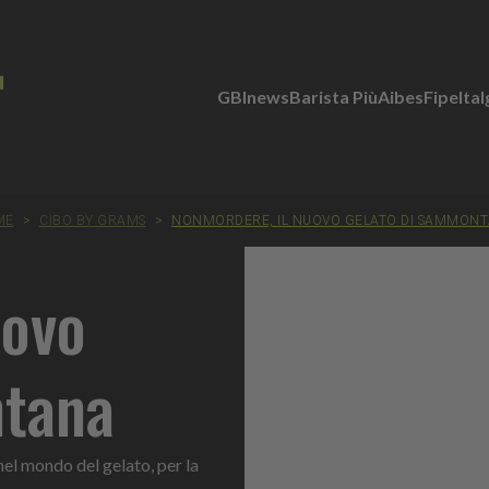
GBInews
Barista Più
Aibes
Fipe
Ita
ME
>
CIBO BY GRAMS
>
NONMORDERE, IL NUOVO GELATO DI SAMMON
uovo
ntana
nel mondo del gelato, per la