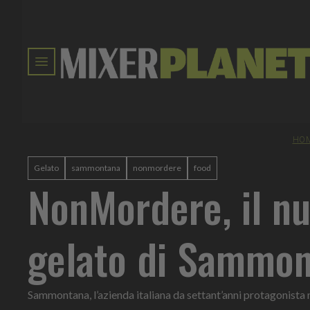
HO
Gelato
sammontana
nonmordere
food
NonMordere, il n
gelato di Sammo
Sammontana, l’azienda italiana da settant’anni protagonista 