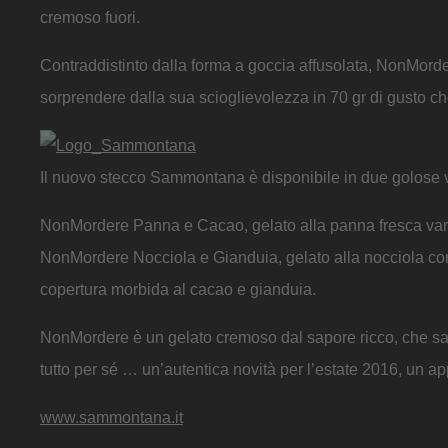
cremoso fuori.
Contraddistinto dalla forma a goccia affusolata, NonMorde
sorprendere dalla sua scioglievolezza in 70 gr di gusto c
Il nuovo stecco Sammontana è disponibile in due golose v
NonMordere Panna e Cacao, gelato alla panna fresca vari
NonMordere Nocciola e Gianduia, gelato alla nocciola con
copertura morbida al cacao e gianduia.
NonMordere è un gelato cremoso dal sapore ricco, che saprà
tutto per sé … un’autentica novità per l’estate 2016, un a
www.sammontana.it