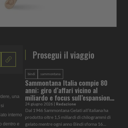
Prosegui il viaggio
bindi
sammontana
Sammontana Italia compie 80
anni: giro d’affari vicino al
miliardo e focus sull’espansione
rdere, una
internazionale
24 giugno 2026
|
Redazione
 si
Dal 1946 Sammontana Gelati all’italiana ha
lato interno
prodotto oltre 1,5 miliardi di chilogrammi di
gelato mentre ogni anno Bindi sforna 16
o dentro e