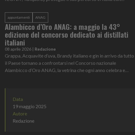
“NON il solito aperitivo”, un progetto...
appuntamenti
ANAG
Alambicco d’Oro ANAG: a maggio la 43°
edizione del concorso dedicato ai distillati
italiani
08 aprile 2026
|
Redazione
Grappa, Acquavite d’uva, Brandy italiano e gin in arrivo da tutto
il Paese tornano a confrontarsi nel Concorso nazionale
Alambicco d’Oro ANAG, la vetrina che ogni anno celebra e
premia l’eccellenza de...
Data
19 maggio 2025
Autore
Redazione