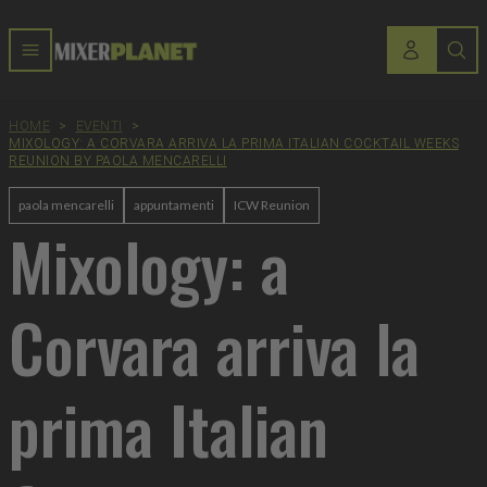
HOME
>
EVENTI
>
MIXOLOGY: A CORVARA ARRIVA LA PRIMA ITALIAN COCKTAIL WEEKS
REUNION BY PAOLA MENCARELLI
paola mencarelli
appuntamenti
ICW Reunion
Mixology: a
Corvara arriva la
prima Italian