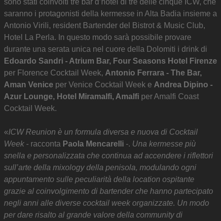
sono stati coinvolti tre bar d’hotel di tre delle cinque ICW, che
saranno i protagonisti della kermesse in Alta Badia insieme a
Antonio Virili, resident Bartender del Bistrot & Music Club,
Hotel La Perla. In questo modo sarà possibile provare
durante una serata unica nel cuore della Dolomiti i drink di
Edoardo Sandri - Atrium Bar, Four Seasons Hotel Firenze
per Florence Cocktail Week,
Antonio Ferrara - The Bar,
Aman Venice
per Venice Cocktail Week e
Andrea Dipino -
Azur Lounge, Hotel Miramalfi, Amalfi
per Amalfi Coast
Cocktail Week.
«
ICW Reunion è un formula diversa e nuova di Cocktail
Week
- racconta
Paola Mencarelli
-.
Una kermesse più
snella e personalizzata che continua ad accendere i riflettori
sull’arte della mixology della penisola, modulando ogni
appuntamento sulle peculiarità della location ospitante
grazie al coinvolgimento di bartender che hanno partecipato
negli anni alle diverse cocktail week organizzate. Un modo
per dare risalto al grande valore della community di