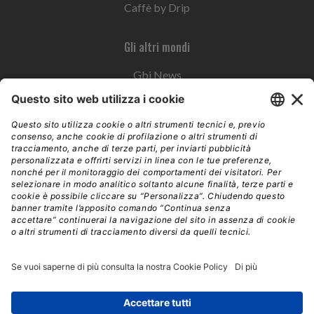
Caffè by Drip
Gli altri mondi
Gbi News
Instoremag
Esplora il gruppo
Edra Edizioni
Edizioni LSWR
LSWR Group
Edra Edizioni
La Tribuna
Mixer è un prodotto del network Edra Edizioni. Direzione, amministrazione,