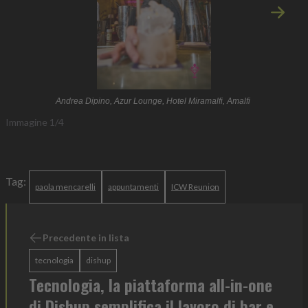
Immagi
Andrea Dipino, Azur Lounge, Hotel Miramalfi, Amalfi
Immagine
1
/
4
Tag:
paola mencarelli
appuntamenti
ICW Reunion
Precedente in lista
tecnologia
dishup
Tecnologia, la piattaforma all-in-one
di Dishup semplifica il lavoro di bar e