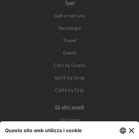
Temi
Dati e mercato
Tecnologie
Travel
Eventi
Cibo by Grams
Spirit by Drop
Caffè by Drip
Gli altri mondi
Gbi News
Instoremag