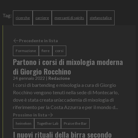
Tag:
ricerche
carriere
mercanti di spirits
stefano talice
Precedente in lista
Formazione
fiere
corsi
Partono i corsi di mixologia moderna
di Giorgio Rocchino
24 gennaio 2022
|
Redazione
I corsi di bartending e mixologia a cura di Giorgio
Rocchino vengono tenuti nella sede di Montecarlo,
dove è stata creata un’accademia di mixologia di
riferimento per la Costa Azzurra e per il mondo d...
Prossimo in lista
heineken
Together Lab
Praise the Bar
I nuovi rituali della birra secondo