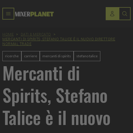
HOME
>
DATI & MERCATO
>
MERCANTI DI SPIRITS, STEFANO TALICE È IL NUOVO DIRETTORE
NORMAL TRADE
ricerche
carriere
mercanti di spirits
stefano talice
Mercanti di
Spirits, Stefano
Talice è il nuovo