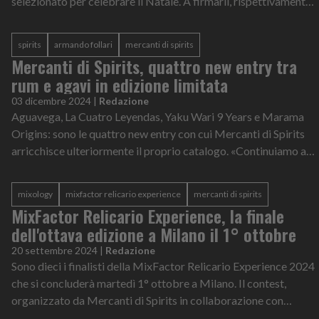
selezionato per celebrare il Natale. A firmarli, rispettivamente,
Daniele Gravagna del...
spirits
armando follari
mercanti di spirits
Mercanti di Spirits, quattro new entry tra
rum e agavi in edizione limitata
03 dicembre 2024
|
Redazione
Aguavega, La Cuatro Leyendas, Yaku Wari 9 Years e Marama
Origins: sono le quattro new entry con cui Mercanti di Spirits
arricchisce ulteriormente il proprio catalogo. «Continuiamo a
puntare sulla qual...
mixology
mixfactor relicario experience
mercanti di spirits
MixFactor Relicario Experience, la finale
dell'ottava edizione a Milano il 1° ottobre
20 settembre 2024
|
Redazione
Sono dieci i finalisti della MixFactor Relicario Experience 2024
che si concluderà martedì 1° ottobre a Milano. Il contest,
organizzato da Mercanti di Spirits in collaborazione con
Beveland Distillers...