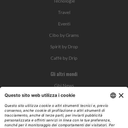
Tecnologie
Travel
Eventi
Cibo by Grams
Spirit by Drop
Caffè by Drip
Gli altri mondi
Gbi News
Instoremag
Esplora il gruppo
Edra Edizioni