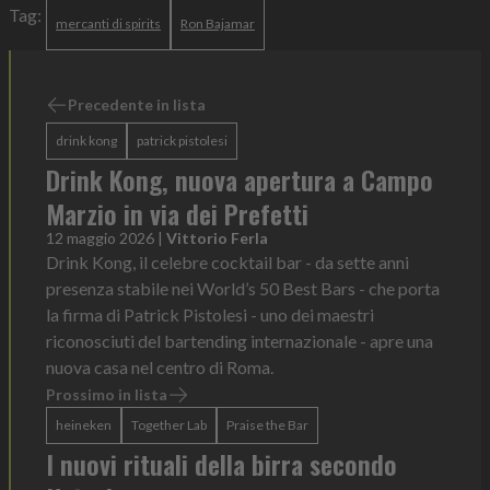
Tag:
mercanti di spirits
Ron Bajamar
Precedente in lista
drink kong
patrick pistolesi
Drink Kong, nuova apertura a Campo
Marzio in via dei Prefetti
12 maggio 2026
|
Vittorio Ferla
Drink Kong, il celebre cocktail bar - da sette anni
presenza stabile nei World’s 50 Best Bars - che porta
la firma di Patrick Pistolesi - uno dei maestri
riconosciuti del bartending internazionale - apre una
nuova casa nel centro di Roma.
Prossimo in lista
heineken
Together Lab
Praise the Bar
I nuovi rituali della birra secondo