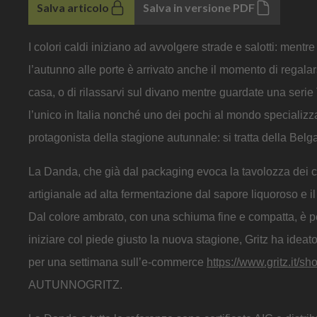
Salva articolo
Salva in versione PDF
I colori caldi iniziano ad avvolgere strade e salotti: men
l’autunno alle porte è arrivato anche il momento di regala
casa, o di rilassarvi sul divano mentre guardate una serie TV
l’unico in Italia nonché uno dei pochi al mondo specializza
protagonista della stagione autunnale: si tratta della Bel
La Danda, che già dal packaging evoca la tavolozza dei co
artigianale ad alta fermentazione dal sapore liquoroso e il c
Dal colore ambrato, con una schiuma fine e compatta, è pe
iniziare col piede giusto la nuova stagione, Gritz ha idea
per una settimana sull’e-commerce
https://www.gritz.it/sh
AUTUNNOGRITZ.