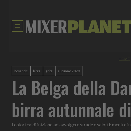
HOME
bevande
birra
gritz
autunno 2020
La Belga della Da
birra autunnale di
I colori caldi iniziano ad avvolgere strade e salotti: mentre i