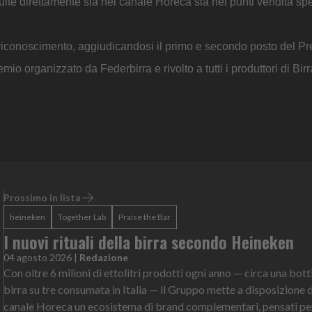
buite direttamente sia nel canale Horeca sia nei punti vendita spe
nte riconoscimento, aggiudicandosi il primo e secondo posto del P
mio organizzato da Federbirra e rivolto a tutti i produttori di Birr
Prossimo in lista
heineken
Together Lab
Praise the Bar
I nuovi rituali della birra secondo Heineken
04 agosto 2026
|
Redazione
Con oltre 6 milioni di ettolitri prodotti ogni anno — circa una botti
birra su tre consumata in Italia — il Gruppo mette a disposizione 
canale Horeca un ecosistema di brand complementari, pensati pe