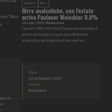
cializzati
paulaner
birra
Birre analcoliche, con l'estate
arriva Paulaner Weissbier 0,0%
remio “Best
28 luglio 2026
|
Redazione
a
Già nel 1986 il birrificio bavarese era stato il
primo al mondo a creare una Weissbier
analcolica, anticipando di decenni un
cambiamento che oggi è diventato parte delle
abitudini di consumo di milioni di persone
Data
14 settembre 2020
Autore
Redazione
glia di
del
r