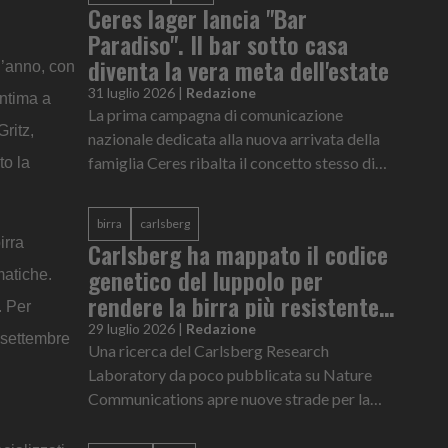
Ceres lager lancia "Bar
Paradiso". Il bar sotto casa
diventa la vera meta dell'estate
l’anno, con
31 luglio 2026
|
Redazione
intima a
La prima campagna di comunicazione
Gritz,
nazionale dedicata alla nuova arrivata della
famiglia Ceres ribalta il concetto stesso di
to la
viaggio e normalizza il non partire ad agosto
birra
carlsberg
irra
Carlsberg ha mappato il codice
genetico del luppolo per
matiche.
rendere la birra più resistente
. Per
al cambiamento climatico
29 luglio 2026
|
Redazione
1 settembre
Una ricerca del Carlsberg Research
Laboratory da poco pubblicata su Nature
Communications apre nuove strade per la
resilienza climatica e l’eccellenza qualitativa
della birra a livello globale