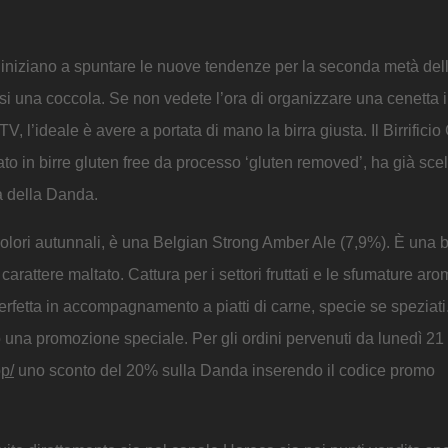
tre iniziano a spuntare le nuove tendenze per la seconda metà del
rsi una coccola. Se non vedete l’ora di organizzare una cenetta 
, l’ideale è avere a portata di mano la birra giusta. Il Birrificio 
to in birre gluten free da processo ‘gluten removed’, ha già scel
ga della Danda.
lori autunnali, è una Belgian Strong Amber Ale (7,9%). È una b
arattere maltato. Cattura per i settori fruttati e le sfumature aro
rfetta in accompagnamento a piatti di carne, specie se speziati
to una promozione speciale. Per gli ordini pervenuti da lunedì 2
op/
uno sconto del 20% sulla Danda inserendo il codice promo