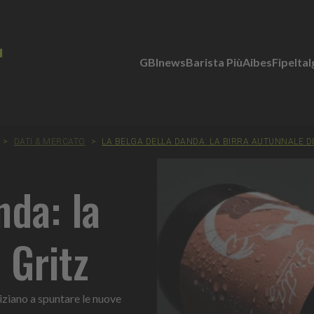
GBInews
Barista Più
Aibes
Fipe
Ita
>
DATI & MERCATO
>
LA BELGA DELLA DANDA: LA BIRRA AUTUNNALE DI
nda: la
 Gritz
niziano a spuntare le nuove