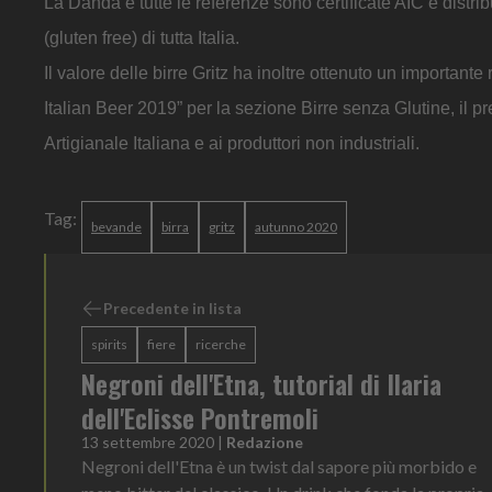
La Danda e tutte le referenze sono certificate AIC e distri
(gluten free) di tutta Italia.
Il valore delle birre Gritz ha inoltre ottenuto un importa
Italian Beer 2019” per la sezione Birre senza Glutine, il pre
Artigianale Italiana e ai produttori non industriali.
Tag:
bevande
birra
gritz
autunno 2020
Precedente in lista
spirits
fiere
ricerche
Negroni dell'Etna, tutorial di Ilaria
dell'Eclisse Pontremoli
13 settembre 2020
|
Redazione
Negroni dell'Etna è un twist dal sapore più morbido e