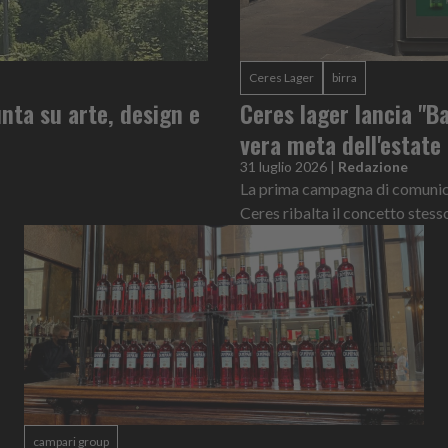
Ceres Lager
birra
nta su arte, design e
Ceres lager lancia "Ba
vera meta dell'estate
31 luglio 2026
|
Redazione
La prima campagna di comunicaz
Ceres ribalta il concetto stess
campari group