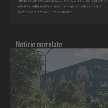
meno bitter del classico. Un drink che fonda la propria
identità sulla scelta di un amaro ai carciofi selvatici
invece del Campari. Scopri la rice...
Notizie correlate