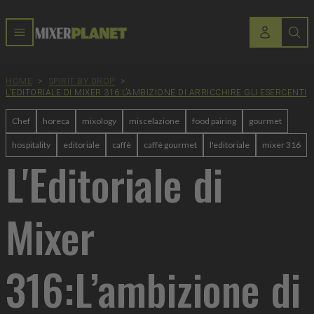
HOME
>
SPIRIT BY DROP
>
L'EDITORIALE DI MIXER 316:L’AMBIZIONE DI ARRICCHIRE GLI ESERCENTI
Chef
horeca
mixology
miscelazione
food pairing
gourmet
hospitality
editoriale
caffè
caffè gourmet
l'editoriale
mixer 316
L'Editoriale di
Mixer
316:L’ambizione di