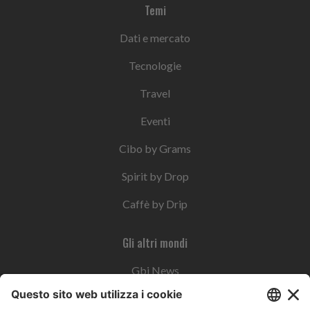
Temi
Dati e mercato
Tecnologie
Travel
Eventi
Cibo by Grams
Spirit by Drop
Caffè by Drip
Gli altri mondi
Gbi News
Instoremag