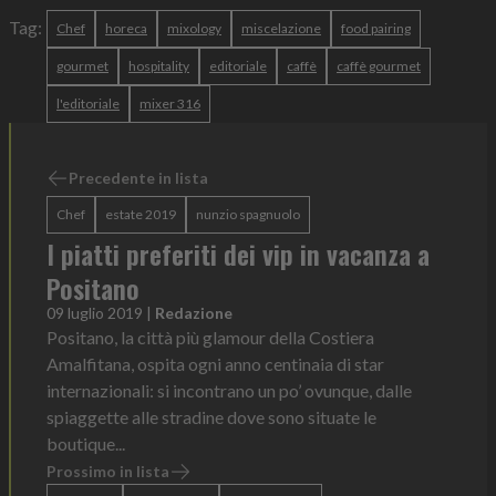
Tag:
Chef
horeca
mixology
miscelazione
food pairing
gourmet
hospitality
editoriale
caffè
caffè gourmet
l'editoriale
mixer 316
Precedente in lista
Chef
estate 2019
nunzio spagnuolo
I piatti preferiti dei vip in vacanza a
Positano
09 luglio 2019
|
Redazione
Positano, la città più glamour della Costiera
Amalfitana, ospita ogni anno centinaia di star
internazionali: si incontrano un po’ ovunque, dalle
spiaggette alle stradine dove sono situate le
boutique...
Prossimo in lista