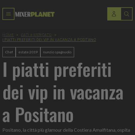
HOME
>
DATI & MERCATO
>
I PIATTI PREFERITI DEI VIP IN VACANZA A POSITANO
Chef
estate 2019
nunzio spagnuolo
I piatti preferiti
dei vip in vacanza
a Positano
Positano, la città più glamour della Costiera Amalfitana, ospita