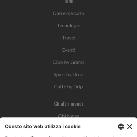
Temi
Dati e mercato
Tecnologie
Travel
Eventi
Cibo by Grams
Spirit by Drop
Caffè by Drip
Gli altri mondi
Gbi News
Instoremag