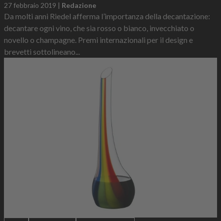
27 febbraio 2019
|
Redazione
Da molti anni Riedel afferma l’importanza della decantazione:
decantare ogni vino, che sia rosso o bianco, invecchiato o
novello o champagne. Premi internazionali per il design e
brevetti sottolineano...