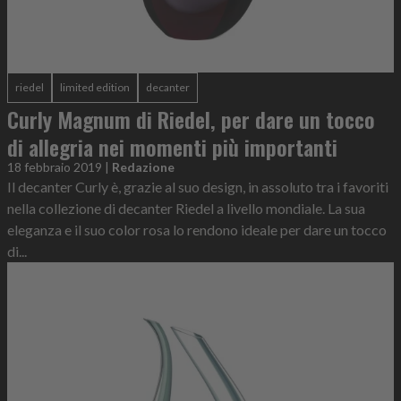
riedel
limited edition
decanter
Curly Magnum di Riedel, per dare un tocco
di allegria nei momenti più importanti
18 febbraio 2019
|
Redazione
Il decanter Curly è, grazie al suo design, in assoluto tra i favoriti
nella collezione di decanter Riedel a livello mondiale. La sua
eleganza e il suo color rosa lo rendono ideale per dare un tocco
di...