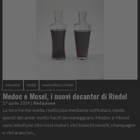
decanter
riedel
maximilian j. riedel
Medoc e Mosel, i nuovi decanter di Riedel
17 aprile 2019
|
Redazione
La loro forma snella, realizzata mediante soffiatura, rende
questi decanter molto facili da maneggiare. Medoc e Mosel
sono ideali per vini rossi maturi, vini bianchi novelli, champagne
e vini arancion...