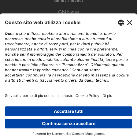
Gbi News
Instoremag
Esplora il gruppo
Edra Edizioni
Edizioni LSWR
LSWR Group
Edra Edizioni
La Tribuna
Mixer è un prodotto del network Edra Edizioni. Direzione, amministrazione,
redazione, pubblicità | © Copyright 2026 – Tutti i diritti riservati | Partita IVA e C.F.
14392510963