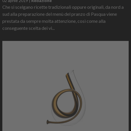
02 aprile 2019
|
Redazione
Che si scelgano ricette tradizionali oppure originali, da nord a
sud alla preparazione del menù del pranzo di Pasqua viene
prestata da sempre molta attenzione, così come alla
conseguente scelta dei vi...