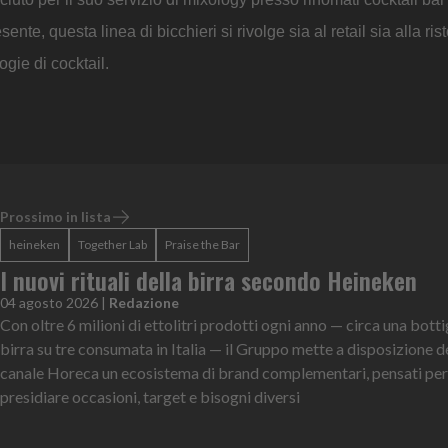
ente, questa linea di bicchieri si rivolge sia al retail sia alla ri
gie di cocktail.
Prossimo in lista
heineken
Together Lab
Praise the Bar
I nuovi rituali della birra secondo Heineken
04 agosto 2026
|
Redazione
Con oltre 6 milioni di ettolitri prodotti ogni anno — circa una bottig
birra su tre consumata in Italia — il Gruppo mette a disposizione d
canale Horeca un ecosistema di brand complementari, pensati per
presidiare occasioni, target e bisogni diversi