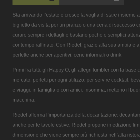
Sta arrivando l’estate e cresce la voglia di stare insieme 
biglietto da visita per un pranzo o una cena di successo con
curare sempre i dettagli e bastano poche e semplici attenz
contempo raffinato. Con Riedel, grazie alla sua ampia e ar
perfette anche per aperitivi, cene informali o drink.
Primi fra tutti, gli Happy O, gli allegri tumbler con la base 
mercato, perfetti per ogni utilizzo: per servire cocktail, b
e viaggi, in famiglia o con amici. Insomma, mettono il buon 
macchina.
Riedel afferma l’importanza della decantazione: decantar
anche per le tavole estive, Riedel propone in edizione lim
dimensione che viene sempre più richiesta nell’alta ristor