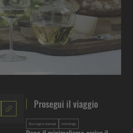
Prosegui il viaggio
Rassegna stampa
mixology
Dopo il minimalismo arriva il