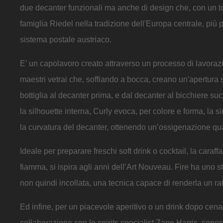
due decanter funzionali ma anche di design che, con un tocc
famiglia Riedel nella tradizione dell'Europa centrale, più
sistema postale austriaco.
E’ un capolavoro creato attraverso un processo di lavorazi
maestri vetrai che, soffiando a bocca, creano un'apertura s
bottiglia al decanter prima, e dal decanter al bicchiere su
la silhouette interna, Curly evoca, per colore e forma, la s
la curvatura del decanter, ottenendo un’ossigenazione qua
Ideale per preparare freschi soft drink o cocktail, la caraf
fiamma, si ispira agli anni dell’Art Nouveau. Fire ha uno st
non quindi incollata, una tecnica capace di renderla un ra
Ed infine, per un piacevole aperitivo o un drink dopo cena
collaborazione con lo spirits specialist Zane Harris, conos