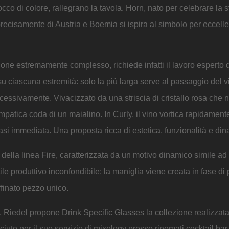
o di colore, rallegrano la tavola. Horn, nato per celebrare la st
 precisamente di Austria e Boemia si ispira al simbolo per eccell
one estremamente complesso, richiede infatti il lavoro esperto d
u ciascuna estremità: solo la più larga serve al passaggio del v
ccessivamente. Vivacizzato da una striscia di cristallo rosa che 
impatica coda di un maialino. In Curly, il vino vortica rapidament
si immediata. Una proposta ricca di estetica, funzionalità e di
fa della linea Fire, caratterizzata da un motivo dinamico simile a
ile produttivo inconfondibile: la maniglia viene creata in fase di
ffinato pezzo unico.
, Riedel propone Drink Specific Glasses la collezione realizzata
ciuto per il suo servizio di mixology presso rinomati cocktail bar