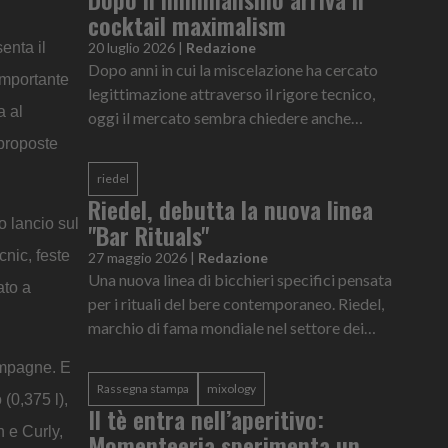
cocktail maximalism
enta il
20 luglio 2026
|
Redazione
Dopo anni in cui la miscelazione ha cercato
 importante
legittimazione attraverso il rigore tecnico,
a al
oggi il mercato sembra chiedere anche
intrattenimento.
 proposte
riedel
Riedel, debutta la nuova linea
ro lancio sul
"Bar Rituals"
cnic, feste
27 maggio 2026
|
Redazione
Una nuova linea di bicchieri specifici pensata
ato a
per i rituali del bere contemporaneo. Riedel,
marchio di fama mondiale nel settore dei
calici specifici per tipologia di vino, amplia la
ampagne. E
propria ricerca nel design del vetro e presenta
Rassegna stampa
mixology
"Bar Rituals"
(0,375 l),
Il tè entra nell’aperitivo:
n e Curly,
Momenteeria sperimenta un