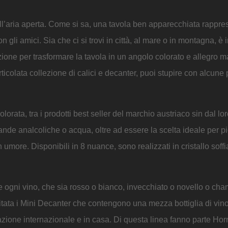
all’aria aperta. Come si sa, una tavola ben apparecchiata rappres
 gli amici. Sia che ci si trovi in città, al mare o in montagna, è
ione per trasformare la tavola in un angolo colorato e allegro m
ticolata collezione di calici e decanter, puoi stupire con alcune
colorata, tra i prodotti best seller del marchio austriaco sin dal lo
evande analcoliche o acqua, oltre ad essere la scelta ideale per pi
umore. Disponibili in 8 nuance, sono realizzati in cristallo soffi
e ogni vino, che sia rosso o bianco, invecchiato o novello o ch
itata i Mini Decanter che contengono una mezza bottiglia di vino 
azione internazionale e in casa. Di questa linea fanno parte Hor