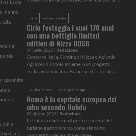
t of Taste
cocktail rappresenta fino all'1,8% dello
nesi hanno
stipendio mensile medio nazionale.
cirio
conserve italia
i alla
Cirio festeggia i suoi 170 anni
con una bottiglia limited
edition di Nizza DOCG
iana nel
09 luglio 2026
|
Redazione
 grande
Conserve Italia, Cantina di Nizza e Azienda
Agricola Il Botolo insieme in un progetto
esclusivo dedicato a Francesco Cirio e alle
sue radici monferrine
r garantire
rande
cucina italiana
Rassegna stampa
Roma è la capitale europea del
vidente
cibo secondo Holidu
24 giugno 2026
|
Redazione
Il risultato conferma il peso crescente del
e dalla
turismo gastronomico come elemento
hio Cirio -.
competitivo delle città europee.