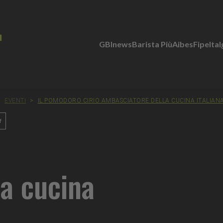
GBInews
Barista Più
Aibes
Fipe
Ita
>
EVENTI
>
IL POMODORO CIRIO AMBASCIATORE DELLA CUCINA ITALIANA
f
a cucina