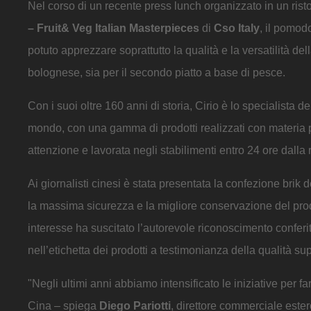
Nel corso di un recente press lunch organizzato in un ris
– Fruit& Veg Italian Masterpieces
di
Cso Italy
, il pomodo
potuto apprezzare soprattutto la qualità e la versatilità del
bolognese, sia per il secondo piatto a base di pesce.
Con i suoi oltre 160 anni di storia, Cirio è lo specialista
mondo, con una gamma di prodotti realizzati con materia pr
attenzione e lavorata negli stabilimenti entro 24 ore dalla 
Ai giornalisti cinesi è stata presentata la confezione brik 
la massima sicurezza e la migliore conservazione del pr
interesse ha suscitato l’autorevole riconoscimento conferi
nell’etichetta dei prodotti a testimonianza della qualità su
"Negli ultimi anni abbiamo intensificato le iniziative per f
Cina – spiega
Diego Pariotti
, direttore commerciale ester