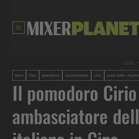
HOME
fiere
Cina
pomodoro
cucina italiana
cirio
areas italia - myche
Il pomodoro Cirio
ambasciatore dell
italiana in Cina