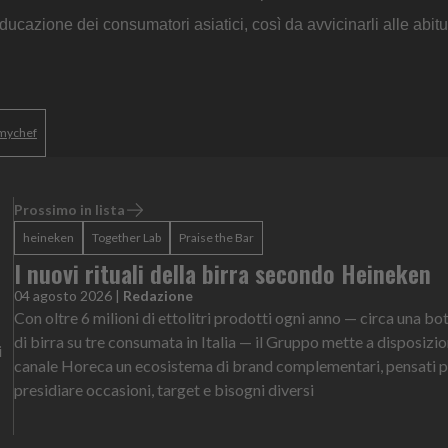
ucazione dei consumatori asiatici, così da avvicinarli alle abitu
- mychef
Prossimo in lista
heineken
Together Lab
Praise the Bar
I nuovi rituali della birra secondo Heineken
04 agosto 2026
|
Redazione
Con oltre 6 milioni di ettolitri prodotti ogni anno — circa una bot
di birra su tre consumata in Italia — il Gruppo mette a disposizio
i
canale Horeca un ecosistema di brand complementari, pensati p
presidiare occasioni, target e bisogni diversi