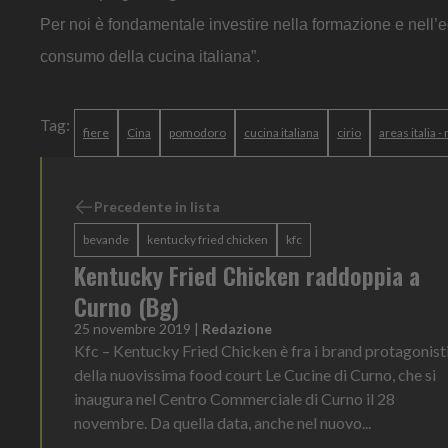
Per noi è fondamentale investire nella formazione e nell’ed
consumo della cucina italiana”.
Tag:
fiere
Cina
pomodoro
cucina italiana
cirio
areas italia 
Precedente in lista
bevande
kentucky fried chicken
kfc
Kentucky Fried Chicken raddoppia a
Curno (Bg)
25 novembre 2019
|
Redazione
Kfc – Kentucky Fried Chicken è fra i brand protagonist
della nuovissima food court Le Cucine di Curno, che si
inaugura nel Centro Commerciale di Curno il 28
novembre. Da quella data, anche nel nuovo...