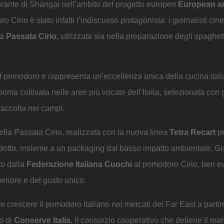
torante di Shangai nell’ambito del progetto europeo
European ar
ro Cirio è stato infatti l’indiscusso protagonista: i giornalisti ci
la
Passata Cirio
, utilizzata sia nella preparazione degli spaghett
 del pomodoro e rappresenta un’eccellenza unica della cucina ital
ima coltivata nelle aree più vocate dell’Italia, selezionata con
raccolta nei campi.
della Passata Cirio, realizzata con la nuova linea
Tetra Recart
pe
odotto, insieme a un packaging dal basso impatto ambientale. G
to dalla
Federazione Italiana Cuochi
al pomodoro Cirio, ben e
periore e del gusto unico.
are crescere il pomodoro italiano nei mercati del Far East a partir
o di
Conserve Italia
, il consorzio cooperativo che detiene il marc