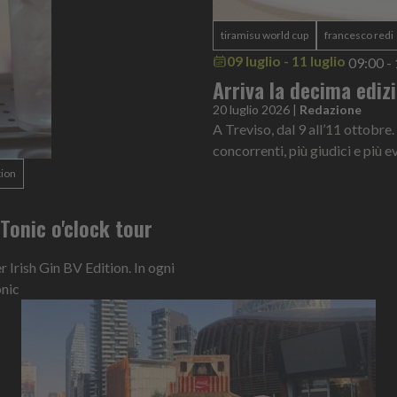
tiramisu world cup
francesco redi
09 luglio - 11 luglio
09:00 -
Arriva la decima ediz
20 luglio 2026
|
Redazione
A Treviso, dal 9 all’11 ottobre.
concorrenti, più giudici e più ev
tion
n Tonic o'clock tour
Irish Gin BV Edition. In ogni
onic