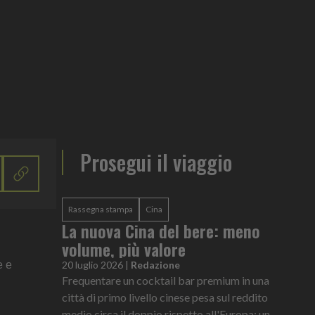
Prosegui il viaggio
Rassegna stampa
Cina
La nuova Cina del bere: meno
volume, più valore
e e
20 luglio 2026
|
Redazione
Frequentare un cocktail bar premium in una
città di primo livello cinese pesa sul reddito
medio circa il doppio rispetto all'Europa: un