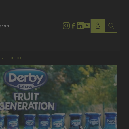
lgrob
ER L'HORECA