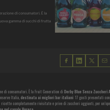
erazione di consumatori. È la
nuova gamma di succhi di frutta
ne di consumatori. È la Fruit Generation di
Derby Blue Senza Zuccheri 
nserve Italia,
destinata ai migliori bar italiani
: 17 gusti presentati co
on ricette completamente rivisitate e prive di zuccheri aggiunti, per un’op
age nel canale Horeca
.