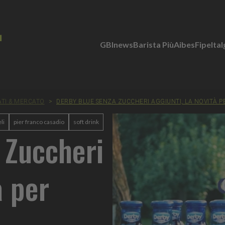
GBInews
Barista Più
Aibes
Fipe
Ita
ATI & MERCATO
>
DERBY BLUE SENZA ZUCCHERI AGGIUNTI, LA NOVITÀ P
li
pier franco casadio
soft drink
 Zuccheri
à per