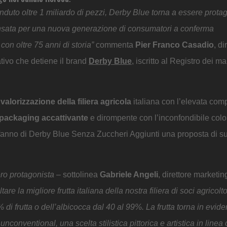
venduto oltre 1 miliardo di pezzi, Derby Blue torna a essere prota
nsata per una nuova generazione di consumatori a conferma
con oltre 75 anni di storia”
commenta
Pier Franco Casadio
, di
tivo che detiene il brand
Derby Blue
, iscritto al Registro dei ma
,
valorizzazione della filiera agricola
italiana con l’elevata com
packaging accattivante
e dirompente con l’inconfondibile colo
e fanno di Derby Blue Senza Zuccheri Aggiunti una proposta di 
ero protagonista
– sottolinea
Gabriele Angeli
, direttore marketi
are la migliore frutta italiana della nostra filiera di soci agricolt
di frutta o dell’albicocca dal 40 al 99%. La frutta torna in evid
conventional, una scelta stilistica pittorica e artistica in linea 