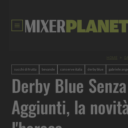
HOME
>
D
succhi di frutta
bevande
conserve italia
derby blue
gabriele ange
Derby Blue Senza
Aggiunti, la novit
l'horeca