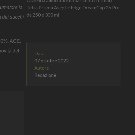
L'azienda alimentare ha ha scelto i formati
Tetra Prisma Aseptic Edge DreamCap 26 Pro
sumatore la
da 250 e 300 ml
a dei succhi
100%, ACE,
ovità del
Data
07 ottobre 2022
Autore
Redazione