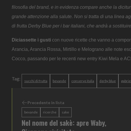
filosofia del brand, e in evidenza compare anche la dicit
grande attenzione alla salute.
Non si tratta di una linea a
di frutta Derby Blue per i bar italiani, che andrà a sostitui
Diciassette i gusti
con nuove ricette che vanno a comporr
Arancia, Arancia Rossa, Mirtillo e Melograno alle note 
Cocco, passando per le recenti new entry Kiwi Mela e AC
Tag:
succhi di frutta
bevande
conserve italia
derby blue
gabrie
Precedente in lista
bevande
ricerche
sake
Nel nome del sakè: apre Waby,