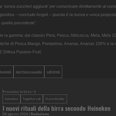
ura ‘senza zuccheri aggiunti’ per comunicare direttamente al con
ggiuntiva –
conclude Angeli
– questa è la nuova e unica propost
re quella precedente”.
e la gamma: dai classici Pera, Pesca, Albicocca, Mela, Mela 
esotiche di Pesca Mango, Pompelmo, Ananas, Ananas 100% e la n
E Difesa Passion Fruit.
le angeli
pier franco casadio
soft drink
Prossimo in lista
heineken
Together Lab
Praise the Bar
I nuovi rituali della birra secondo Heineken
04 agosto 2026
|
Redazione