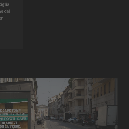
tiglia
ne del
er