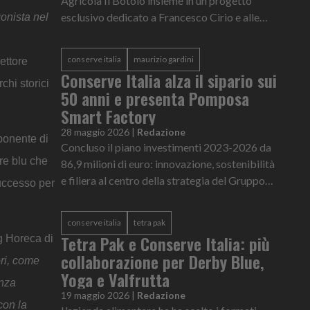
Agricola Il Botolo insieme in un progetto
esclusivo dedicato a Francesco Cirio e alle
gonista nel
sue radici monferrine
conserve italia
maurizio gardini
rettore
Conserve Italia alza il sipario sui
rchi storici
50 anni e presenta Pomposa
Smart Factory
28 maggio 2026
|
Redazione
ponente di
Concluso il piano investimenti 2023-2026 da
re blu che
86,9 milioni di euro: innovazione, sostenibilità
e filiera al centro della strategia del Gruppo
successo per
cooperativo che celebra mezzo secolo.
conserve italia
tetra pak
Tetra Pak e Conserve Italia: più
ng Horeca di
collaborazione per Derby Blue,
ori, come
Yoga e Valfrutta
enza
19 maggio 2026
|
Redazione
con la