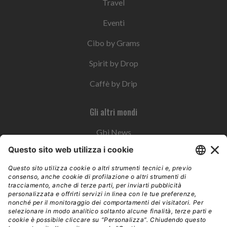
Travel
Eventi
Cibo by Grams
Spirit by Drop
Caffè by Drip
Gli altri mondi
Gbi News
Instoremag
Esplora il gruppo
Edra Edizioni
Edizioni LSWR