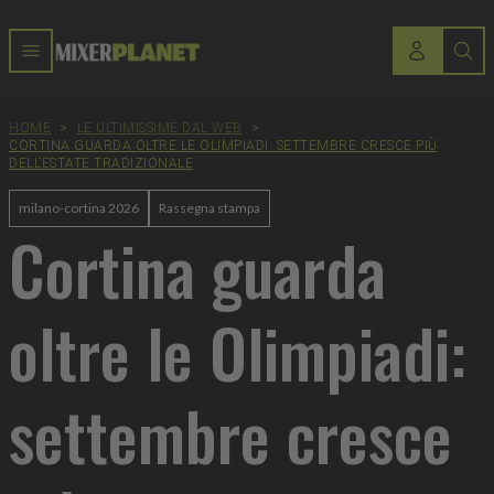
HOME
>
LE ULTIMISSIME DAL WEB
>
CORTINA GUARDA OLTRE LE OLIMPIADI: SETTEMBRE CRESCE PIÙ
DELL’ESTATE TRADIZIONALE
milano-cortina 2026
Rassegna stampa
Cortina guarda
oltre le Olimpiadi:
settembre cresce