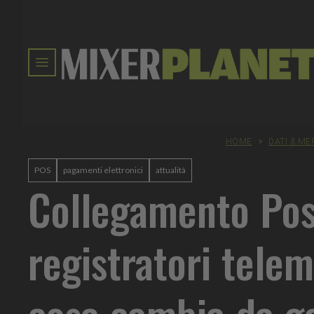
HOME
>
DATI & M
POS
pagamenti elettronici
attualità
Collegamento Pos
registratori telem
cosa cambia da g