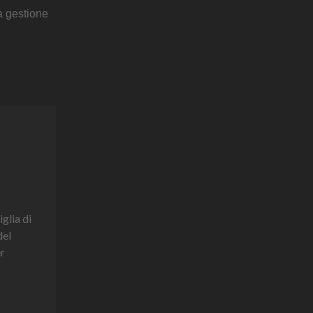
a gestione
iglia di
del
er