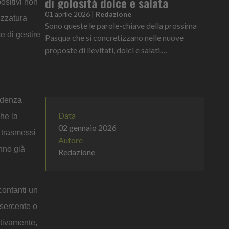
di golosità dolce e salata
ositivi non
01 aprile 2026
|
Redazione
ezzatura
Sono queste le parole-chiave della prossima
e di gestire
Pasqua che si concretizzano nelle nuove
proposte di lievitati, dolci e salati.
Un’esplosione di gusto espressa in un’ampia
scelta di coperture e farciture d...
cadenza
Data
che la
02 gennaio 2026
i trasmessi
Autore
anno già
Redazione
contanti un
esercente o
stivamente,