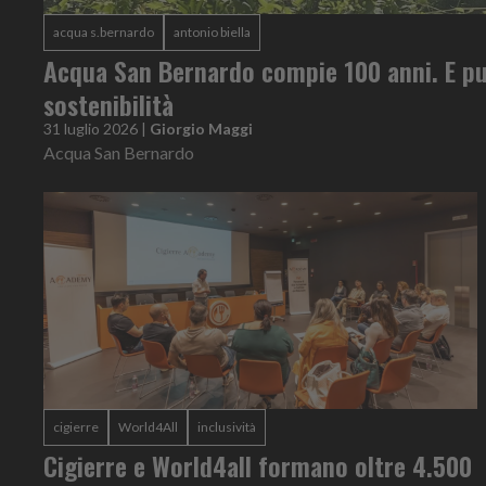
acqua s.bernardo
antonio biella
Acqua San Bernardo compie 100 anni. E pu
sostenibilità
31 luglio 2026
|
Giorgio Maggi
Acqua San Bernardo
cigierre
World4All
inclusività
Cigierre e World4all formano oltre 4.500