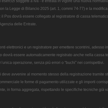
ici esercizi soggetti a Iva - è entrata in vigore una nuova normati
 Con la Legge di Bilancio 2025 (art. 1, commi 74-77) e la modific
: il Pos dovrà essere collegato al registratore di cassa telemati
Agenzia delle Entrate.
i elettronici e un registratore per emettere scontrini, adesso i
to dovrà essere automaticamente registrato anche nella cassa t
’unica operazione, senza più errori o “buchi” nei corrispettivi.
i deve avvenire al momento stesso della registrazione tramite st
commerciale le forme di pagamento utilizzate e gli importi corris
te, in forma aggregata, rispettando le specifiche tecniche già v