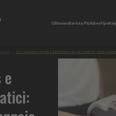
GBInews
Barista Più
Aibes
Fipe
Ita
ERCATO
>
COLLEGAMENTO POS E REGISTRATORI TELEMATICI: COSA CAMB
 e
atici:
ennaio