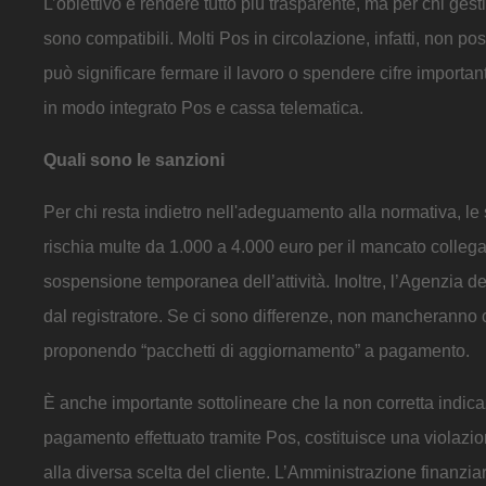
L’obiettivo è rendere tutto più trasparente, ma per chi ges
sono compatibili. Molti Pos in circolazione, infatti, non po
può significare fermare il lavoro o spendere cifre importa
in modo integrato Pos e cassa telematica.
Quali sono le sanzioni
Per chi resta indietro nell'adeguamento alla normativa, l
rischia multe da 1.000 a 4.000 euro per il mancato collega
sospensione temporanea dell’attività. Inoltre, l’Agenzia de
dal registratore. Se ci sono differenze, non mancheranno co
proponendo “pacchetti di aggiornamento” a pagamento.
È anche importante sottolineare che la non corretta indi
pagamento effettuato tramite Pos, costituisce una violazi
alla diversa scelta del cliente. L’Amministrazione finanziar