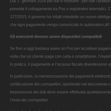
Dal 1° gennaio 2026 per bar e ristoranti - per tutti i pubbl
prevede il collegamento tra Pos e registratori telematici.
127/2015, il governo ha infatti introdotto un nuovo obbligo
che ogni pagamento venga comunicato in automatico all’
Gli esercenti devono avere dispositivi compatibili
Se fino a oggi bastava avere un Pos per accettare pagament
volta che un cliente paga con carta o smartphone, l’impor
In pratica, il pagamento e l’incasso fiscale diventeranno un
In particolare, la memorizzazione dei pagamenti elettronic
certificazione dei corrispettivi, riportando nel documento 
trasmissione dei dati deve essere effettuata quotidianamen
l’invio dei corrispettivi.