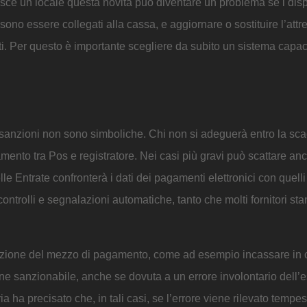
tisce un locale questa novità può diventare un problema se i disp
ssono essere collegati alla cassa, e aggiornare o sostituire l’attr
nti. Per questo è importante scegliere da subito un sistema capac
e sanzioni non sono simboliche. Chi non si adeguerà entro la s
mento tra Pos e registratore. Nei casi più gravi può scattare an
lle Entrate confronterà i dati dei pagamenti elettronici con quell
ntrolli e segnalazioni automatiche, tanto che molti fornitori st
cazione del mezzo di pagamento, come ad esempio incassare in 
one sanzionabile, anche se dovuta a un errore involontario dell’
ia ha precisato che, in tali casi, se l’errore viene rilevato tempe