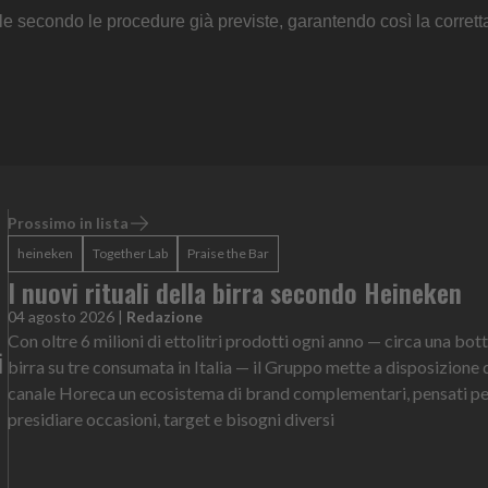
le secondo le procedure già previste, garantendo così la corrett
Prossimo in lista
heineken
Together Lab
Praise the Bar
I nuovi rituali della birra secondo Heineken
04 agosto 2026
|
Redazione
Con oltre 6 milioni di ettolitri prodotti ogni anno — circa una bott
i
birra su tre consumata in Italia — il Gruppo mette a disposizione 
canale Horeca un ecosistema di brand complementari, pensati p
presidiare occasioni, target e bisogni diversi