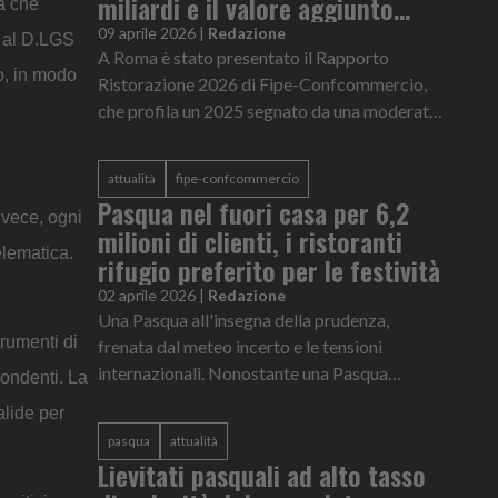
miliardi e il valore aggiunto
va che
segna +0,5%
09 aprile 2026
|
Redazione
a al D.LGS
A Roma è stato presentato il Rapporto
co, in modo
Ristorazione 2026 di Fipe-Confcommercio,
che profila un 2025 segnato da una moderata
crescita pur in presenza di numerose criticità
strutturali e di un contesto s...
attualità
fipe-confcommercio
Pasqua nel fuori casa per 6,2
nvece, ogni
milioni di clienti, i ristoranti
elematica.
rifugio preferito per le festività
02 aprile 2026
|
Redazione
Una Pasqua all'insegna della prudenza,
rumenti di
frenata dal meteo incerto e le tensioni
internazionali. Nonostante una Pasqua
pondenti. La
"bassa" e le incognite meteorologiche e
alide per
geopolitiche frenino in parte le classiche...
pasqua
attualità
Lievitati pasquali ad alto tasso