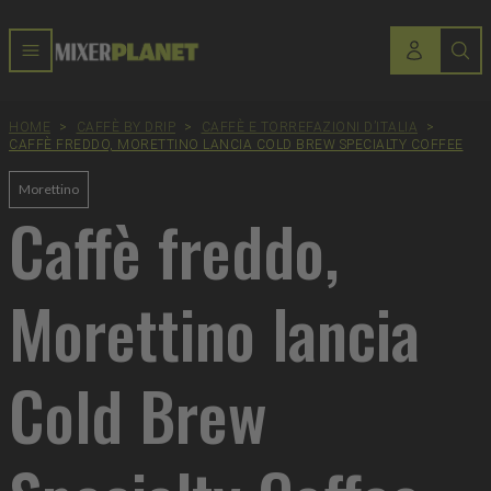
HOME
>
CAFFÈ BY DRIP
>
CAFFÈ E TORREFAZIONI D’ITALIA
>
CAFFÈ FREDDO, MORETTINO LANCIA COLD BREW SPECIALTY COFFEE
Morettino
Caffè freddo,
Morettino lancia
Cold Brew