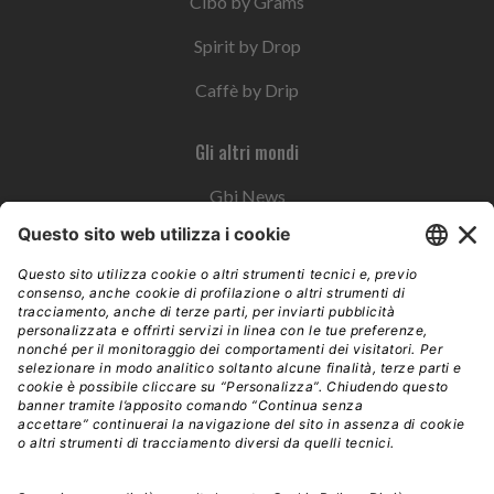
Cibo by Grams
Spirit by Drop
Caffè by Drip
Gli altri mondi
Gbi News
Instoremag
Esplora il gruppo
Edra Edizioni
Edizioni LSWR
LSWR Group
Edra Edizioni