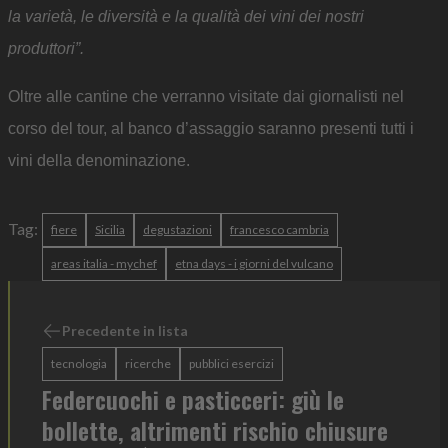
la varietà, le diversità e la qualità dei vini dei nostri
produttori”.
Oltre alle cantine che verranno visitate dai giornalisti nel
corso del tour, al banco d’assaggio saranno presenti tutti i
vini della denominazione.
Tag:
fiere
Sicilia
degustazioni
francesco cambria
areas italia - mychef
etna days - i giorni del vulcano
Precedente in lista
tecnologia
ricerche
pubblici esercizi
Federcuochi e pasticceri: giù le
bollette, altrimenti rischio chiusure