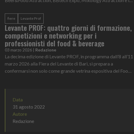
Beer&Food Attraction, BBtech Expo, Mixology Attraction e le
manifestazioni este...
fiere
Levante Prof
Levante PROF: quattro giorni di formazione,
competizioni e networking per i
professionisti del food & beverage
03 marzo 2026
|
Redazione
La decima edizione di Levante PROF, in programma dall’8 all’11
marzo 2026 alla Fiera del Levante di Bari, si prepara a
confermarsi non solo come grande vetrina espositiva del Food
& Beverage, ma anche...
Data
31 agosto 2022
Autore
Redazione