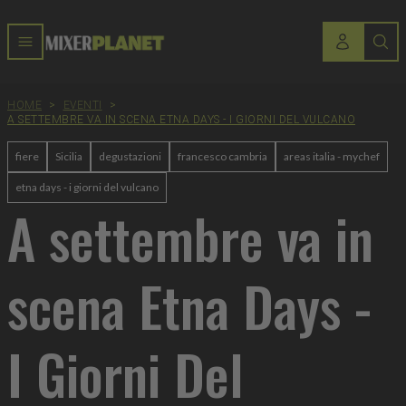
HOME
>
EVENTI
>
A SETTEMBRE VA IN SCENA ETNA DAYS - I GIORNI DEL VULCANO
fiere
Sicilia
degustazioni
francesco cambria
areas italia - mychef
etna days - i giorni del vulcano
A settembre va in
scena Etna Days -
I Giorni Del