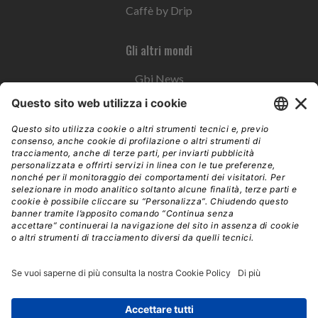
Caffè by Drip
Gli altri mondi
Gbi News
Instoremag
Esplora il gruppo
Edra Edizioni
Edizioni LSWR
LSWR Group
Edra Edizioni
La Tribuna
Mixer è un prodotto del network Edra Edizioni. Direzione, amministrazione,