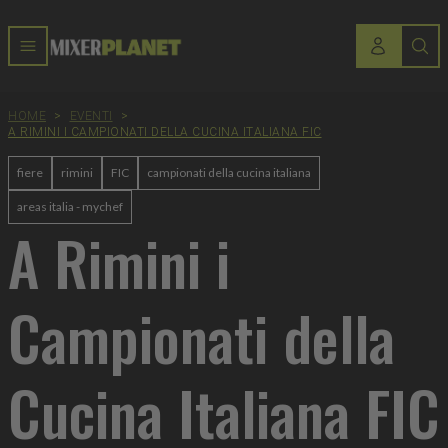
HOME
>
EVENTI
>
A RIMINI I CAMPIONATI DELLA CUCINA ITALIANA FIC
fiere
rimini
FIC
campionati della cucina italiana
areas italia - mychef
A Rimini i
Campionati della
Cucina Italiana FIC