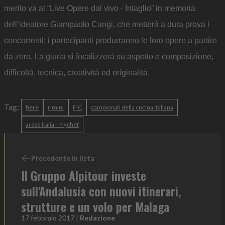
merito va al “Live Opere dal vivo - Intaglio” in memoria
dell’ideatore Giampaolo Cangi, che metterà a dura prova i
concorrenti: i partecipanti produrranno le loro opere a partire
da zero. La giuria si focalizzerà su aspetto e composizione,
difficoltà, tecnica, creatività ed originalità.
Tag:
fiere
rimini
FIC
campionati della cucina italiana
areas italia - mychef
Precedente in lista
Il Gruppo Alpitour investe
sull'Andalusia con nuovi itinerari,
strutture e un volo per Malaga
17 febbraio 2017
|
Redazione