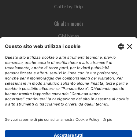
Caffè by Drip
Gli altri mondi
Gbi News
Instoremag
Esplora il gruppo
Edra Edizioni
Edizioni LSWR
LSWR Group
Edra Edizioni
La Tribuna
Mixer è un prodotto del network Edra Edizioni. Direzione, amministrazione,