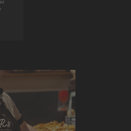
del
r