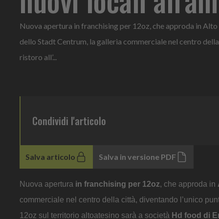
Nuova apertura in franchising per 12oz, che approda in Alto
dello Stadt Centrum, la galleria commerciale nel centro della
ristoro all’...
Condividi l'articolo
Salva articolo
Salva in versione PDF
Nuova apertura
in franchising per 12oz
, che approda in
commerciale nel centro della città, diventando l’unico punto 
12oz sul territorio altoatesino sarà a società
Hd food di E