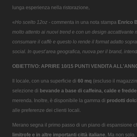
lunga esperienza nella ristorazione,
«
Ho scelto 12oz -
commenta in una nota stampa
Enrico B
molto attento ai nuovi trend e con un design accattivante
consumare il caffè e questo lo rende il format adatto sopra
social. In quest’area geografica, nuova per il brand, intend
OBIETTIVO: APRIRE 10/15 PUNTI VENDITA ALL'ANN
Il locale, con una superficie di
60 mq
(escluso il magazzino
selezione di
bevande a base di caffeina, calde e fredde
merenda. Inoltre, è disponibile la gamma di
prodotti dolci
alle preferenze dei clienti locali.
Merano segna il primo passo di un piano di espansione che
limitrofe e in altre importanti città italiane.
Ma non solo. L