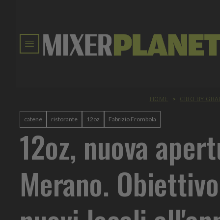
HOME
>
CIBO BY GR
catene
ristorante
12oz
Fabrizio Frombola
12oz, nuova apert
Merano. Obiettivo
nuovi locali all'an