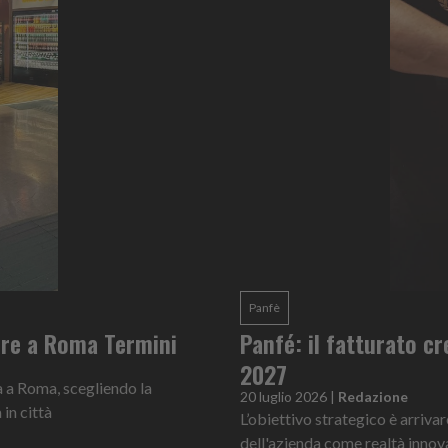
Panfè
pre a Roma Termini
Panfé: il fatturato c
2027
a a Roma, scegliendo la
20 luglio 2026
|
Redazione
in città
L’obiettivo strategico è arriva
dell'azienda come realtà innova