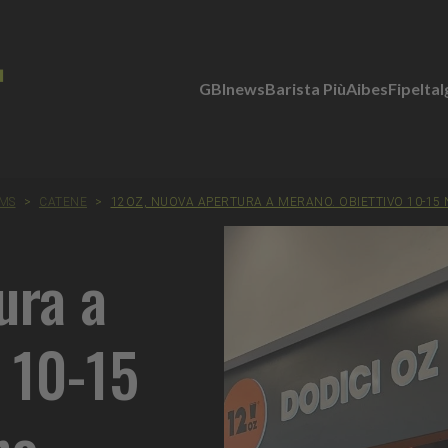
GBInews
Barista Più
Aibes
Fipe
Ita
AMS
>
CATENE
>
12OZ, NUOVA APERTURA A MERANO. OBIETTIVO 10-15 
ura a
 10-15
no