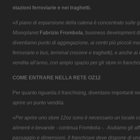
stazioni ferroviarie e nei traghetti.
«
Il piano di espansione della catena è concentrato sulle 
Mixerplanet
Fabrizio Frombola
, business development di
diventiamo punto di aggregazione, ai centri più piccoli ma c
ferroviarie e bus, terminal crociere e traghetti), e anche ai
vendita all'anno, con ampio spazio per gli store in franchi
COME ENTRARE NELLA RETE OZ12
Per quanto riguarda il franchising, diventano importanti req
aprire un punto vendita.
«
Per aprire uno store 12oz sono è necessario un locale c
alimenti e bevande -
continua Frombola
-. Aiutiamo gli aff
passaggio e dimensioni. Il franchisee deve disporre di un