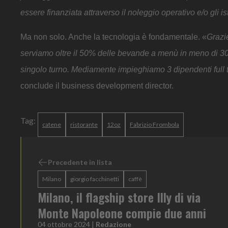
essere finanziata attraverso il noleggio operativo e/o gli i
Ma non solo. Anche la tecnologia è fondamentale.
«
Grazi
serviamo oltre il 50% delle bevande a menù in meno di 30
singolo turno. Mediamente impieghiamo 3 dipendenti full 
conclude il business development director.
Tag:
catene
ristorante
12oz
Fabrizio Frombola
Precedente in lista
Milano
giorgio facchinetti
caffè
Milano, il flagship store Illy di via
Monte Napoleone compie due anni
04 ottobre 2024
|
Redazione