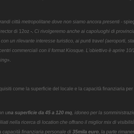
grandi città metropolitane dove non siamo ancora presenti
- spie
rector di 12oz
-.
Ci rivolgeremo anche ai capoluoghi di provinci
on un rilevante interesse turistico, ai punti travel (aeroporti, st
 centri commerciali con il format Kiosque. L'obiettivo è aprire 10/
sing
».
uisiti come la superficie del locale e la capacità finanziaria per
on u
na superficie da 45 a 120 mq
, idoneo per la somministrazi
iliati nella ricerca di location che offrano il miglior mix di visibilit
a capacità finanziaria personale di
35mila euro
, la parte rimane