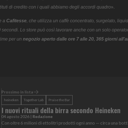
stituti di credito con i quali abbiamo degli accordi quadro
».
e a
Cafitesse
, che utilizza un caffè concentrato, surgelato, liqui
 secondi. Lo store può così lavorare anche con un solo operato
time per un
negozio aperto dalle ore 7 alle 20, 365 giorni all'
Prossimo in lista
heineken
Together Lab
Praise the Bar
I nuovi rituali della birra secondo Heineken
04 agosto 2026
|
Redazione
Con oltre 6 milioni di ettolitri prodotti ogni anno — circa una botti