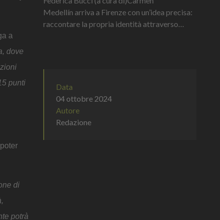
Federica Bucci (a cura di)Carmen
Medellín arriva a Firenze con un’idea precisa:
raccontare la propria identità attraverso
ingredienti, fermentazioni e distillati, senza
ga a
semplificazioni. Negli spazi de...
a, dove
azioni
15 punti
Data
04 ottobre 2024
Autore
Redazione
 poter
one di
à,
nte potrà