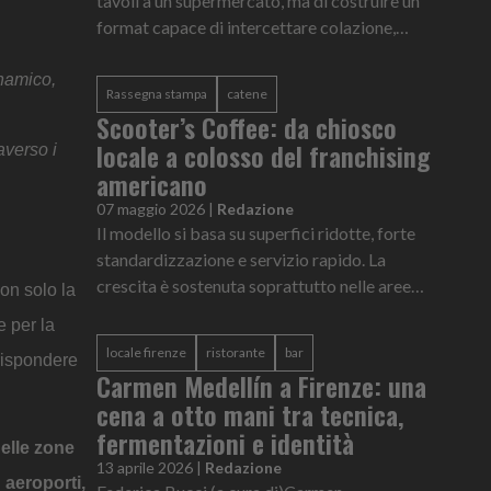
tavoli a un supermercato, ma di costruire un
format capace di intercettare colazione,
pranzo veloce, pausa caffè e consumo
quotidiano urbano.
namico,
Rassegna stampa
catene
Scooter’s Coffee: da chiosco
locale a colosso del franchising
averso i
americano
07 maggio 2026
|
Redazione
Il modello si basa su superfici ridotte, forte
standardizzazione e servizio rapido. La
crescita è sostenuta soprattutto nelle aree
n solo la
suburbane e nei contesti ad alta mobilità.
e per la
locale firenze
ristorante
bar
 rispondere
Carmen Medellín a Firenze: una
cena a otto mani tra tecnica,
fermentazioni e identità
nelle zone
13 aprile 2026
|
Redazione
i
aeroporti,