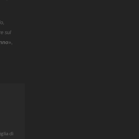
do,
re sul
anno
»,
glia di