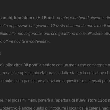
ianchi, fondatore di Hd Food
- perché è un brand giovane, di
 molto apprezzato dai giovani. 12oz sta delineando nuovi modi di
ttutto alle nuove generazioni, che guardano molto all’estero attr
o offrire novità e modernità
».
O
), offre circa
30 posti a sedere
con un menu che comprende no
, ma anche opzioni più elaborate, adatte sia per la colazione ch
 e salati
, con particolare attenzione a questi ultimi, pensati per
, nei prossimi mesi, porterà all'apertura
di nuovi store 12oz 
’obiettivo è anche quello di introdurre i locali della catena negl