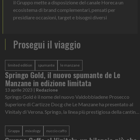
il Gruppo mette a disposizione del canale Horeca un
ecosistema di brand complementari, pensati per
presidiare occasioni, target e bisogni diversi
Prosegui il viaggio
limited edition
spumante
le manzane
Springo Gold, il nuovo spumante de Le
Manzane in edizione limitata
13 aprile 2023
|
Redazione
Springo Gold è il nome del nuovo Valdobbiadene Prosecco
Superiore di Cartizze Docg che Le Manzane ha presentato al
Vinitaly di Verona. Springo, la linea più prestigiosa della cantina,
si arricchisce c...
Grappa
mixology
nuccio caffo