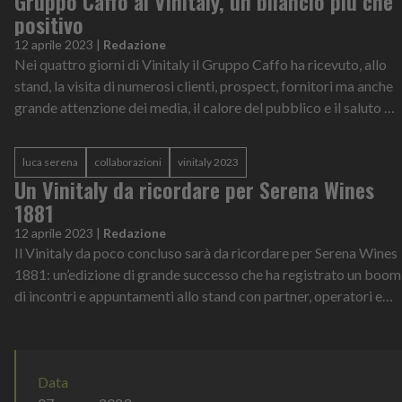
Gruppo Caffo al Vinitaly, un bilancio più che
positivo
12 aprile 2023
|
Redazione
Nei quattro giorni di Vinitaly il Gruppo Caffo ha ricevuto, allo
stand, la visita di numerosi clienti, prospect, fornitori ma anche
grande attenzione dei media, il calore del pubblico e il saluto di
a...
luca serena
collaborazioni
vinitaly 2023
Un Vinitaly da ricordare per Serena Wines
1881
12 aprile 2023
|
Redazione
Il Vinitaly da poco concluso sarà da ricordare per Serena Wines
1881: un’edizione di grande successo che ha registrato un boom
di incontri e appuntamenti allo stand con partner, operatori e
media, dov...
Data