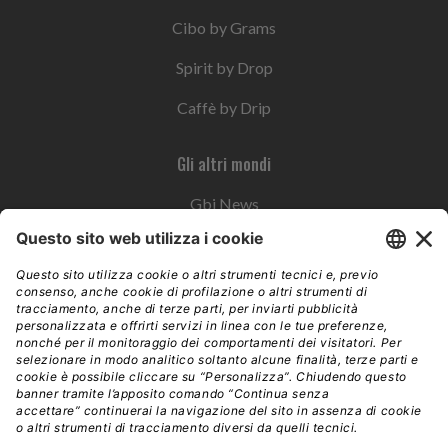
Cibo by Grams
Spirit by Drop
Caffè by Drip
Gli altri mondi
Gbi News
Instoremag
Esplora il gruppo
Edra Edizioni
Edizioni LSWR
LSWR Group