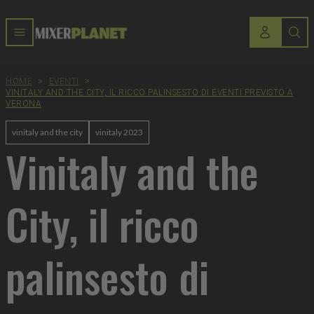
HOME
>
EVENTI
>
VINITALY AND THE CITY, IL RICCO PALINSESTO DI EVENTI PREVISTO A
VERONA
vinitaly and the city
vinitaly 2023
Vinitaly and the
City, il ricco
palinsesto di