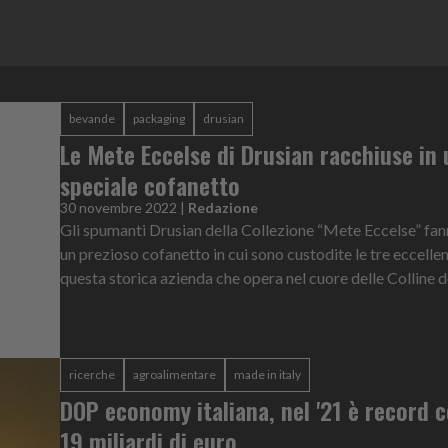
bevande
packaging
drusian
Le Mete Eccelse di Drusian racchiuse in
speciale cofanetto
30 novembre 2022
|
Redazione
Gli spumanti Drusian della Collezione “Mete Eccelse” fan
un prezioso cofanetto in cui sono custodite le tre eccelle
questa storica azienda che opera nel cuore delle Colline de
ricerche
agroalimentare
made in italy
DOP economy italiana, nel '21 è record c
19 miliardi di euro