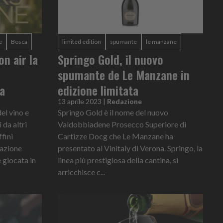
e
Bosca
limited edition
spumante
le manzane
on air la
Springo Gold, il nuovo
spumante de Le Manzane in
a
edizione limitata
13 aprile 2023
|
Redazione
del vino e
Springo Gold è il nome del nuovo
 da altri
Valdobbiadene Prosecco Superiore di
fini
Cartizze Docg che Le Manzane ha
azione
presentato al Vinitaly di Verona. Springo, la
 giocata in
linea più prestigiosa della cantina, si
arricchisce c...