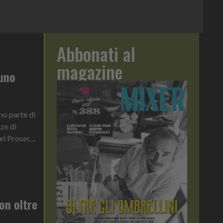
Abbonati al
magazine
 uno
no parte di
nze di
l Prosec...
on oltre