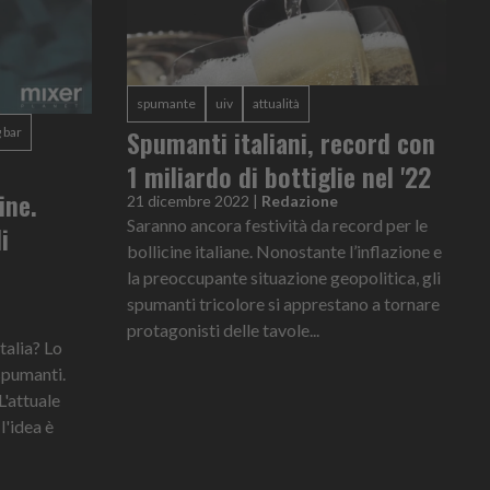
spumante
uiv
attualità
Spumanti italiani, record con
 bar
1 miliardo di bottiglie nel '22
ine.
21 dicembre 2022
|
Redazione
Saranno ancora festività da record per le
i
bollicine italiane. Nonostante l’inflazione e
la preoccupante situazione geopolitica, gli
spumanti tricolore si apprestano a tornare
protagonisti delle tavole...
talia? Lo
 spumanti.
'attuale
l'idea è