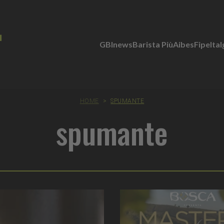
GBInews
Barista Più
Aibes
Fipe
Ita
HOME
>
SPUMANTE
spumante