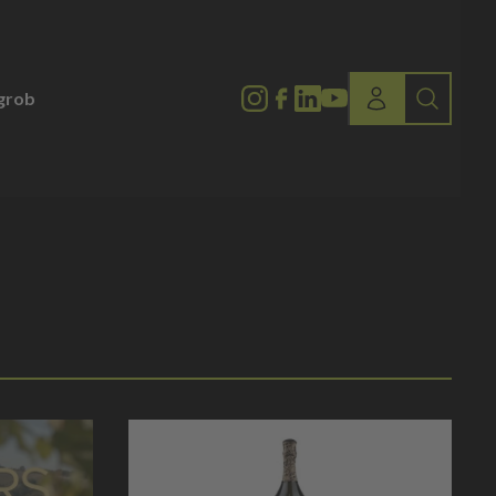
lgrob