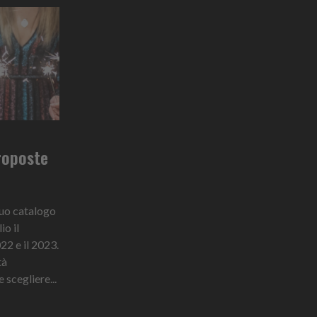
proposte
suo catalogo
io il
22 e il 2023.
tà
scegliere...