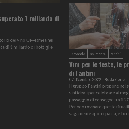
superato 1 miliardo di
atorio del vino Uiv-Ismea nel
ta di 1 miliardo di bottiglie
bevande
spumante
fantini
Vini per le feste, le 
di Fantini
07 dicembre 2022
|
Redazione
Il gruppo Fantini propone nel 
vini ideali per celebrare al megl
passaggio di consegne tra il 20
Per non rovinare questa rituali
vagamente apotropaica, è bene 