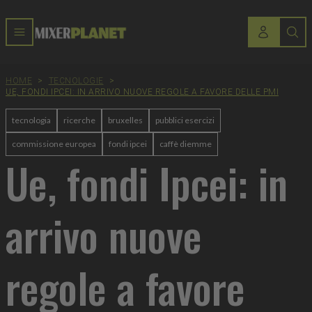
HOME
>
TECNOLOGIE
>
UE, FONDI IPCEI: IN ARRIVO NUOVE REGOLE A FAVORE DELLE PMI
tecnologia
ricerche
bruxelles
pubblici esercizi
commissione europea
fondi ipcei
caffè diemme
Ue, fondi Ipcei: in
arrivo nuove
regole a favore