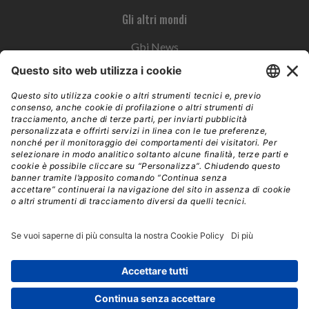
Gli altri mondi
Gbi News
Instoremag
Esplora il gruppo
Edra Edizioni
Edizioni LSWR
LSWR Group
Edra Edizioni
La Tribuna
Mixer è un prodotto del network Edra Edizioni. Direzione, amministrazione,
redazione, pubblicità | © Copyright 2026 – Tutti i diritti riservati | Partita IVA e C.F.
14392510963