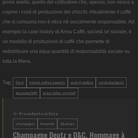
primo anello, quello del coltivatore che, spesso, non riesce a
coprire i costi di produzione dei chicchi. Attualmente il caffè
che si consuma non è etico né socialmente responsabile. Ad
esempio la case history di Anna Caffè, società srl sociale, è
un modello di produzione di caffè che permette di
redistribuire una equa quantità di responsabilità sociale su
tutta la filiera.
Tag:
fiere
trieste coffee experts
andrej godina
sergio barbarisi
giuseppe biffi
areas italia - mychef
Precedente in lista
champagne
bevande
d&amp;c
Champagne Deutz e D&C, Hommage à