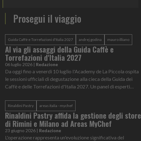
Prosegui il viaggio
Guida Caffè e Torrefazioni d'Italia 2027
andrej godina
mauro illiano
Al via gli assaggi della Guida Caffè e
Torrefazioni d'Italia 2027
06 luglio 2026
|
Redazione
Da oggi fino a venerdì 10 luglio l'Academy de La Piccola ospita
le sessioni ufficiali di degustazione alla cieca della Guida dei
Caffè e delle Torrefazioni d'Italia 2027. Un panel di esperti
coordinato da Andrej Godina e Mauro Illiano valuterà i
campioni nelle categorie espresso, moka, filtro e
Rinaldini Pastry
areas italia - mychef
monoporzionato
Rinaldini Pastry affida la gestione degli store
di Rimini e Milano ad Areas MyChef
23 giugno 2026
|
Redazione
L'operazione rappresenta un'evoluzione significativa del