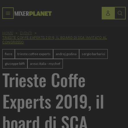
HOME
>
EVENTI
>
TRIESTE COFFE EXPERTS 2019, IL BOARD DI SCA INVITATO AL
CONGRESSO
fiere
trieste coffee experts
andrej godina
sergio barbarisi
giuseppe biffi
areas italia - mychef
Trieste Coffe
Experts 2019, il
board di SCA