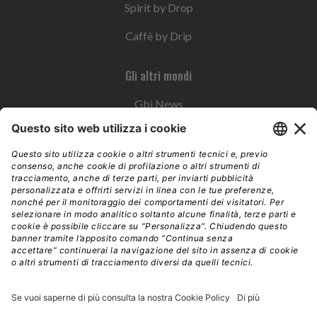
Spirit by Drop
Caffè by Drip
Gli altri mondi
Gbi News
Instoremag
Esplora il gruppo
Edra Edizioni
Edizioni LSWR
LSWR Group
Edra Edizioni
La Tribuna