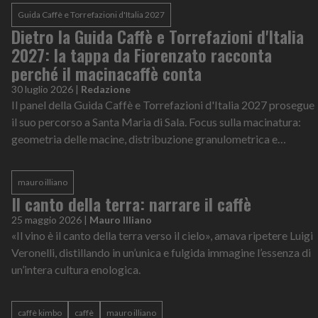
Guida Caffè e Torrefazioni d'Italia 2027
Dietro la Guida Caffè e Torrefazioni d'Italia
2027: la tappa da Fiorenzato racconta
perché il macinacaffè conta
30 luglio 2026
|
Redazione
Il panel della Guida Caffè e Torrefazioni d'Italia 2027 prosegue
il suo percorso a Santa Maria di Sala. Focus sulla macinatura:
geometria delle macine, distribuzione granulometrica e
controllo dei fines sono variabili decisive per garantire assaggi
imparziali e confrontabili
mauro illiano
Il canto della terra: narrare il caffè
25 maggio 2026
|
Mauro Illiano
«Il vino è il canto della terra verso il cielo», amava ripetere Luigi
Veronelli, distillando in un’unica e fulgida immagine l’essenza di
un’intera cultura enologica.
caffè kimbo
caffè
mauro illiano