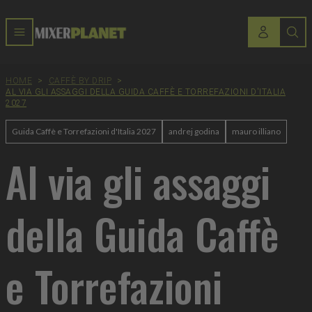
HOME
>
CAFFÈ BY DRIP
>
AL VIA GLI ASSAGGI DELLA GUIDA CAFFÈ E TORREFAZIONI D'ITALIA
2027
Guida Caffè e Torrefazioni d'Italia 2027
andrej godina
mauro illiano
Al via gli assaggi
della Guida Caffè
e Torrefazioni