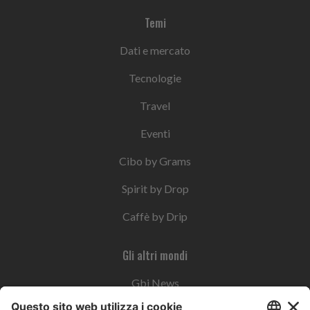
Temi
Dati e mercato
Tecnologie
Travel
Eventi
Cibo by Grams
Spirit by Drop
Caffè by Drip
Gli altri mondi
Gbi News