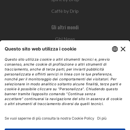
Caffè by Drip
Gli altri mondi
Gbi News
Instoremag
Esplora il gruppo
Edra Edizioni
Edizioni LSWR
LSWR Group
Edra Edizioni
La Tribuna