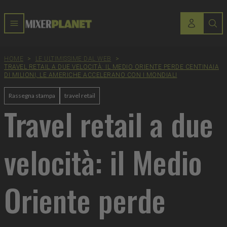
HOME
>
LE ULTIMISSIME DAL WEB
>
TRAVEL RETAIL A DUE VELOCITÀ: IL MEDIO ORIENTE PERDE CENTINAIA
DI MILIONI, LE AMERICHE ACCELERANO CON I MONDIALI
Rassegna stampa
travel retail
Travel retail a due
velocità: il Medio
Oriente perde