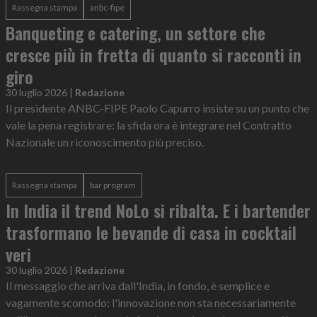
Rassegna stampa
anbc-fipe
Banqueting e catering, un settore che
cresce più in fretta di quanto si racconti in
giro
30 luglio 2026
|
Redazione
Il presidente ANBC-FIPE Paolo Capurro insiste su un punto che
vale la pena registrare: la sfida ora è integrare nel Contratto
Nazionale un riconoscimento più preciso.
Rassegna stampa
bar program
In India il trend NoLo si ribalta. E i bartender
trasformano le bevande di casa in cocktail
veri
30 luglio 2026
|
Redazione
Il messaggio che arriva dall'India, in fondo, è semplice e
vagamente scomodo: l'innovazione non sta necessariamente